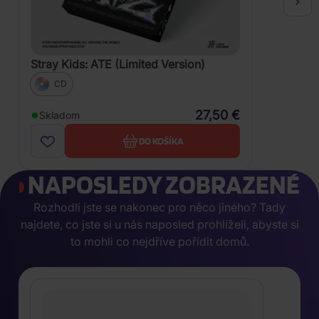
Stray Kids: ATE (Limited Version)
CD
27,50 €
Skladom
DO KOŠÍKA
NAPOSLEDY ZOBRAZENÉ
Rozhodli jste se nakonec pro něco jiného? Tady
najdete, co jste si u nás naposled prohlíželi, abyste si
to mohli co nejdříve pořídit domů.