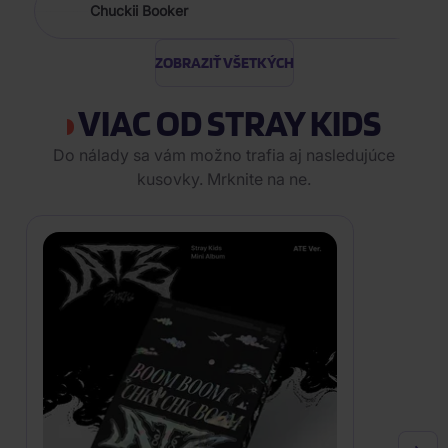
Chuckii Booker
ZOBRAZIŤ VŠETKÝCH
VIAC OD STRAY KIDS
Do nálady sa vám možno trafia aj nasledujúce
kusovky. Mrknite na ne.