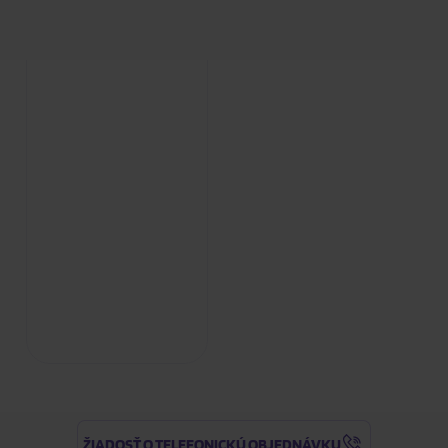
ŽIADOSŤ O TELEFONICKÚ OBJEDNÁVKU