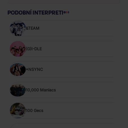
PODOBNÍ INTERPRETI
&TEAM
(G)I-DLE
*NSYNC
10,000 Maniacs
100 Gecs