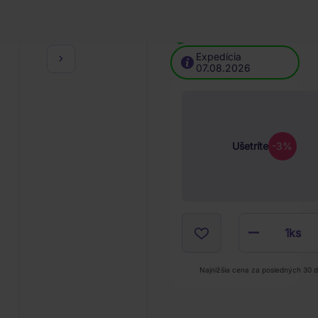
Skladom
(2 ks)
Expedícia
07.08.2026
Ušetríte
-3%
1
ks
Najnižšia cena za posledných 30 d