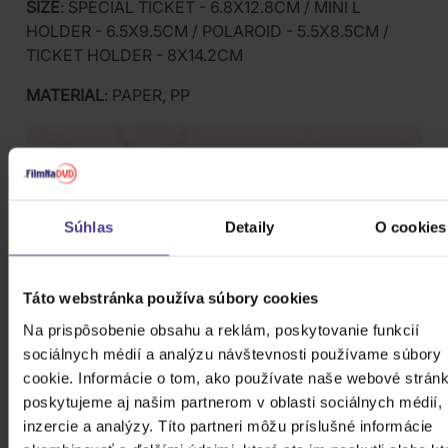
SIZE
: SPECIAL TICKET - 6.8X12.8CM / MINI L
HOLDER - 6.5X9.5CM / POLAROID - 5.5X8.5CM /
TICKET HOLDER - 8X14.2CM
MATERIAL
: PAPER, PP
Súhlas
Detaily
O cookies
Táto webstránka používa súbory cookies
Na prispôsobenie obsahu a reklám, poskytovanie funkcií
sociálnych médií a analýzu návštevnosti používame súbory
cookie. Informácie o tom, ako používate naše webové stránk
poskytujeme aj našim partnerom v oblasti sociálnych médií,
inzercie a analýzy. Títo partneri môžu príslušné informácie