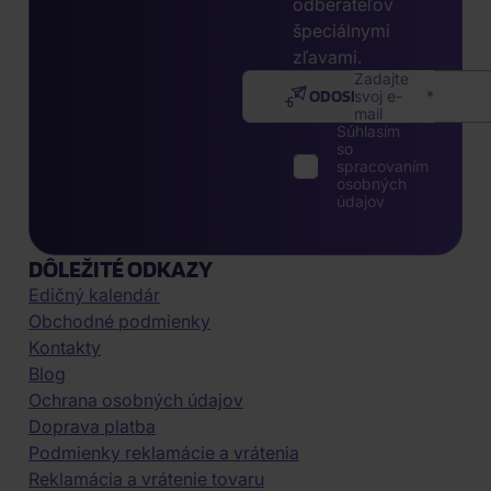
odberateľov
špeciálnymi
zľavami.
Zadajte
ODOSLAŤ
svoj e-
mail
Súhlasím
so
spracovaním
osobných
údajov
DÔLEŽITÉ ODKAZY
Edičný kalendár
Obchodné podmienky
Kontakty
Blog
Ochrana osobných údajov
Doprava platba
Podmienky reklamácie a vrátenia
Reklamácia a vrátenie tovaru