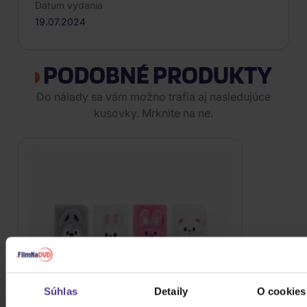
Dátum vydania
19.07.2024
PODOBNÉ PRODUKTY
Do nálady sa vám možno trafia aj nasledujúce
kusovky. Mrknite na ne.
Súhlas
Detaily
O cookies