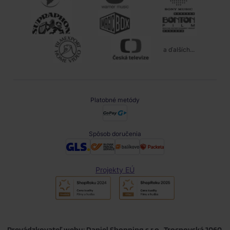
a ďalších...
Platobné metódy
Spôsob doručenia
Projekty EÚ
Prevádzkovateľ webu: Daniel Shopping s.r.o., Trocnovská 1060,