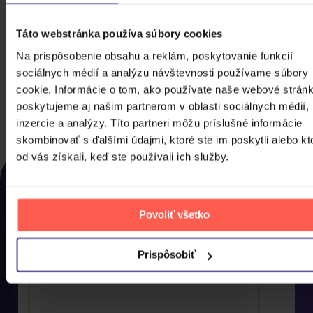
Táto webstránka používa súbory cookies
Stray Kids: Eaatw In Seoul - Skzoo
Na prispôsobenie obsahu a reklám, poskytovanie funkcií
Plush Collect Book Jiniret
sociálnych médií a analýzu návštevnosti používame súbory
cookie. Informácie o tom, ako používate naše webové stránk
49,10 €
Skladom
poskytujeme aj našim partnerom v oblasti sociálnych médií,
inzercie a analýzy. Títo partneri môžu príslušné informácie
DO KOŠÍKA
skombinovať s ďalšími údajmi, ktoré ste im poskytli alebo kt
NAPOSLEDY ZOBRAZENÉ
od vás získali, keď ste používali ich služby.
Rozhodli jste se nakonec pro něco jiného? Tady
najdete, co jste si u nás naposled prohlíželi, abyste si
Povoliť všetko
to mohli co nejdříve pořídit domů.
Prispôsobiť