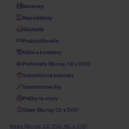
STRAY
Hudobné DVD Blu-ray
Receivery
Kalendáre
KIDS: 樂-
Western filmy
Jazz
Reproduktory
Dózy a misky
STAR
Vojnové filmy
Folk
Slúchadlá
Deky a obliečky
(ROCK-
4K filmy
Country
Predzosilňovače
Darčekové súpravy
STAR) -
TV seriály
Trampské pesničky
Káble a konektory
Budíky a hodiny
(HEADLINER
Romantické filmy
Vianočné koledy
Prehrávače (Blu-ray, CD a DVD)
Batohy, brašny a tašky
VERSION
Rodinné filmy
Tanečná hudba
Gramofónové prenosky
Reggae
Tričká
WITH JYP
Relaxačná hudba
Filmy pre pamätníkov
Gramofónové ihly
SHOP
Detské audio CD
Krimi filmy
Pánske tričká
Hovorené slovo
Katastrofické filmy
Práčky na vinyly
BENEFIT) -
Dámske tričká
Muzikály
Prírodopisné filmy
Obaly (Blu-ray, CD a DVD)
Filmová hudba
Hudobné filmy
CD
Klasická hudba
Horory
Baterky, lampičky
Dychovka
Fantasy filmy
Média (Blu-ray, CD, DVD, MC a VHS)