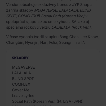
Version obsahuje exkluzívny bonus z JYP Shop a
zahŕňa skladby
MEGAVERSE
,
LALALALA
,
BLIND
SPOT
,
COMFLEX
či
Social Path (Korean Ver.)
v
spolupráci s japonskou umelkyňou LiSA, ako aj
špeciálnu rockovú verziu
LALALALA (Rock Ver.)
.
V čase vydania tvorili skupinu Bang Chan, Lee Know,
Changbin, Hyunjin, Han, Felix, Seungmin a I.N.
SKLADBY
MEGAVERSE
LALALALA
BLIND SPOT
COMFLEX
Cover Me
Leave Lyrics
Social Path (Korean Ver.) (Ft. LiSA (JPN))