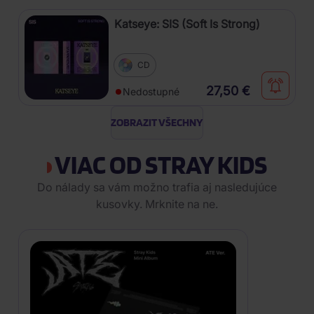
Katseye: SIS (Soft Is Strong)
CD
27,50 €
Nedostupné
ZOBRAZIT VŠECHNY
VIAC OD STRAY KIDS
Do nálady sa vám možno trafia aj nasledujúce
kusovky. Mrknite na ne.