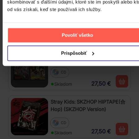
skombinovať s ďalšími údajmi, ktoré ste im poskytli alebo kt
Gott Karel: Snění o Vánocích
od vás získali, keď ste používali ich služby.
3CD
Povoliť všetko
16,90 €
Skladom
Prispôsobiť
Katseye: Beautiful Chaos
CD
27,50 €
Skladom
Stray Kids: SKZHOP HIPTAPE(合
Hop) (SKZHOP Version)
CD
27,50 €
Skladom