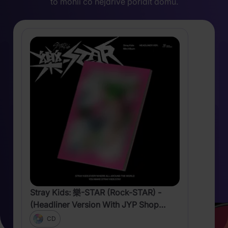
to mohli co nejdříve pořídit domů.
Stray Kids: 樂-STAR (Rock-STAR) -
(Headliner Version With JYP Shop
Benefit)
CD