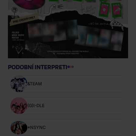
PODOBNÍ INTERPRETI
&TEAM
(G)I-DLE
*NSYNC