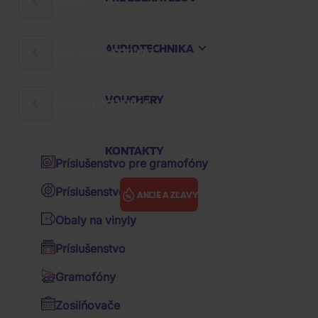
FILMY
Rock
Hard 'n' Heavy
AUDIOTECHNIKA
PRE ZBERATEĽOV
Filmové komédie
Česká hudba
České filmy
Audioknihy
VOUCHERY
AUDIOTECHNIKA
Poháre a pollitre
Rozprávky
K-pop
Zápisníky
Večerníčky
KONTAKTY
Pop
Príslušenstvo pre gramofóny
Kľúčenky
Animované filmy
Hip Hop
Príslušenstvo pre vinyly
AKCIE A ZĽAVY
Zberateľské figúrky
Akčné filmy
R&B
Obaly na vinyly
Vankúše
Dráma filmy
Soundtrack / OST
Hudba
K-pop
Príslušenstvo
Ostatné predmety
Sci-fi
Various / výbery zahraničné
Stray Kids: 樂-STAR (Rock-STAR) - (Headliner Version
Gramofóny
With JYP Shop Benefit)
Šiltovky
Thrillery
Various / výbery CZ&SK
Zosilňovače
Hrnčeky
Životopisné filmy