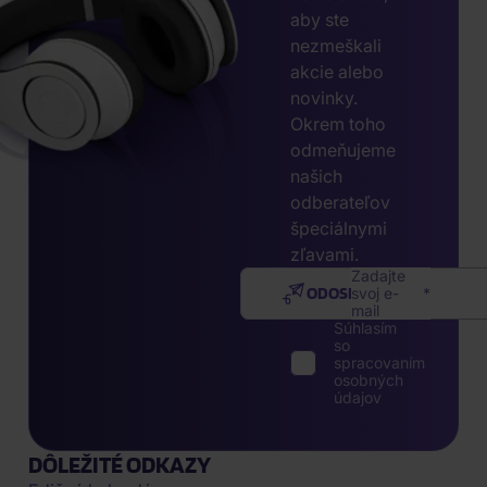
aby ste
nezmeškali
akcie alebo
novinky.
Okrem toho
odmeňujeme
našich
odberateľov
špeciálnymi
zľavami.
Zadajte
ODOSLAŤ
svoj e-
mail
Súhlasím
so
spracovaním
osobných
údajov
DÔLEŽITÉ ODKAZY