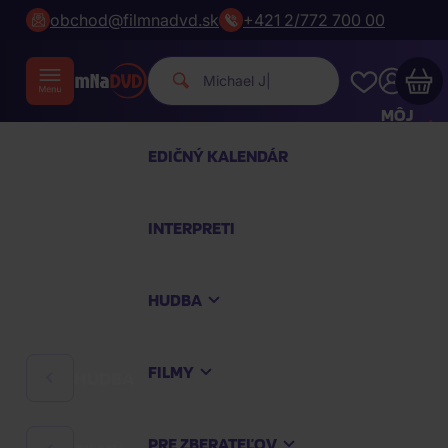
obchod@filmnadvd.sk
+421 2/772 700 00
|
MÔJ
ÚČET
EDIČNÝ KALENDÁR
Váš nákupný košík je prázdny
INTERPRETI
PREZRITE SI NAJOBĽÚBENEJŠIE PRODUKTY
HUDBA
Nakúpte ešte za
100,00 €
a dopravu máte
zdarma
FILMY
HUDBA
Pokračovať v nákupe
PRE ZBERATEĽOV