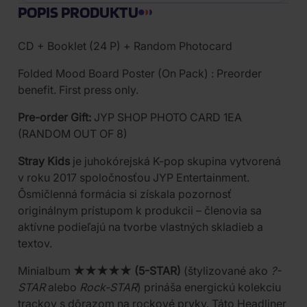
POPIS PRODUKTU
CD + Booklet (24 P) + Random Photocard
Folded Mood Board Poster (On Pack) : Preorder
benefit. First press only.
Pre-order Gift:
JYP SHOP PHOTO CARD 1EA
(RANDOM OUT OF 8)
Stray Kids
je juhokórejská K-pop skupina vytvorená
v roku 2017 spoločnosťou JYP Entertainment.
Ôsmičlenná formácia si získala pozornosť
originálnym prístupom k produkcii – členovia sa
aktívne podieľajú na tvorbe vlastných skladieb a
textov.
Minialbum
★★★★★ (5-STAR)
(štylizované ako
?-
STAR
alebo
Rock-STAR
) prináša energickú kolekciu
trackov s dôrazom na rockové prvky. Táto Headliner