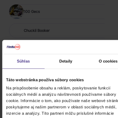
100 Gecs
Chuckii Booker
113
Súhlas
Detaily
O cookies
ZOBRAZIŤ VŠETKÝCH
POP & HIP HOP 2018 - 2026
Táto webstránka používa súbory cookies
Bílá Lucie: Vzkaz pro Ježíška
Na prispôsobenie obsahu a reklám, poskytovanie funkcií
sociálnych médií a analýzu návštevnosti používame súbory
cookie. Informácie o tom, ako používate naše webové stránk
CD
poskytujeme aj našim partnerom v oblasti sociálnych médií,
11,80 €
Skladom
inzercie a analýzy. Títo partneri môžu príslušné informácie