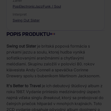
Žáner
Pop
Electronic
Jazz
Funk / Soul
Interpret
Swing Out Sister
POPIS PRODUKTU
Swing out Sister
je britská popová formácia s
prvkami jazzu a soulu, ktorej hudba vyniká
sofistikovanými aranžmánmi a chytľavými
melódiami. Skupinu založili v polovici 80. rokov
klávesista Andy Connell a speváčka Corinne
Drewery spolu s bubeníkom Martinom Jacksonom.
It's Better to Travel
je ich debutový štúdiový album z
roku 1987. Vydanie prinieslo medzinárodný úspech
najmä vďaka singlu
Breakout
, ktorý sa prebojoval do
čelných priečok hitparád v mnohých krajinách. Toto
2CD vydanie obsahuje pôvodný album doplnený o