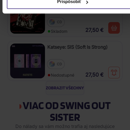
Prispôsobiť
Stray Kids: SKZHOP HIPTAPE(合
Hop) (SKZHOP Version)
CD
27,50 €
Skladom
Katseye: SIS (Soft Is Strong)
CD
27,50 €
Nedostupné
ZOBRAZIT VŠECHNY
VIAC OD SWING OUT
SISTER
Do nálady sa vám možno trafia aj nasledujúce