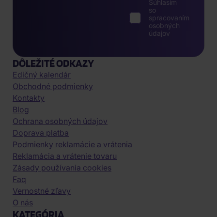
Súhlasím
so
spracovaním
osobných
údajov
DÔLEŽITÉ ODKAZY
Edičný kalendár
Obchodné podmienky
Kontakty
Blog
Ochrana osobných údajov
Doprava platba
Podmienky reklamácie a vrátenia
Reklamácia a vrátenie tovaru
Zásady používania cookies
Faq
Vernostné zľavy
O nás
KATEGÓRIA