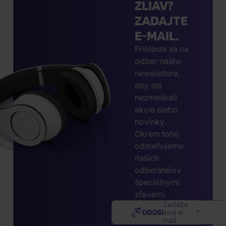
ZLIAV?
ZADAJTE
E-MAIL.
Prihláste sa na
odber nášho
newslettera,
aby ste
nezmeškali
akcie alebo
novinky.
Okrem toho
odmeňujeme
našich
odberateľov
špeciálnymi
zľavami.
Zadajte
ODOSLAŤ
svoj e-
mail