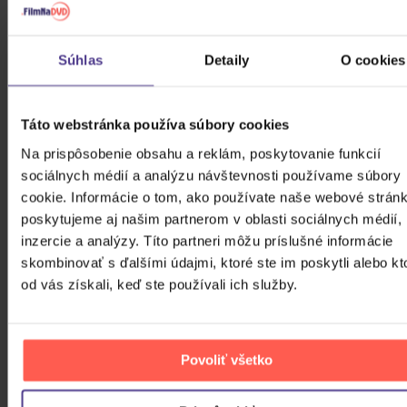
Bílá Lucie: Vzkaz pro Ježíška
CD
Súhlas
Detaily
O cookies
11,80 €
Skladom
Táto webstránka používa súbory cookies
Gott Karel: Snění o Vánocích
Na prispôsobenie obsahu a reklám, poskytovanie funkcií
sociálnych médií a analýzu návštevnosti používame súbory
3CD
cookie. Informácie o tom, ako používate naše webové stránk
poskytujeme aj našim partnerom v oblasti sociálnych médií,
16,90 €
Skladom
inzercie a analýzy. Títo partneri môžu príslušné informácie
skombinovať s ďalšími údajmi, ktoré ste im poskytli alebo kt
Katseye: Beautiful Chaos
od vás získali, keď ste používali ich služby.
CD
27,50 €
Povoliť všetko
Skladom