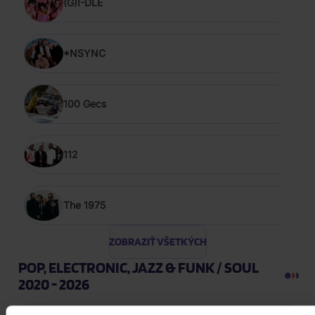
(G)I-DLE
*NSYNC
100 Gecs
112
The 1975
ZOBRAZIŤ VŠETKÝCH
POP, ELECTRONIC, JAZZ & FUNK / SOUL
2020 - 2026