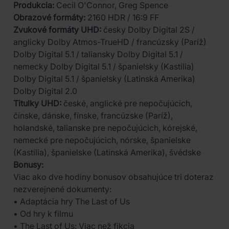
Produkcia:
Cecil O'Connor, Greg Spence
Obrazové formáty:
2160 HDR / 16:9 FF
Zvukové formáty UHD:
česky Dolby Digital 2S /
anglicky Dolby Atmos-TrueHD / francúzsky (Paríž)
Dolby Digital 5.1 / taliansky Dolby Digital 5.1 /
nemecky Dolby Digital 5.1 / španielsky (Kastília)
Dolby Digital 5.1 / španielsky (Latinská Amerika)
Dolby Digital 2.0
Titulky UHD:
české, anglické pre nepočujúcich,
čínske, dánske, fínske, francúzske (Paríž),
holandské, talianske pre nepočujúcich, kórejské,
nemecké pre nepočujúcich, nórske, španielske
(Kastília), španielske (Latinská Amerika), švédske
Bonusy:
Viac ako dve hodiny bonusov obsahujúce tri doteraz
nezverejnené dokumenty:
• Adaptácia hry The Last of Us
• Od hry k filmu
• The Last of Us: Viac než fikcia