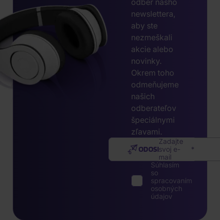
odber nášho
newslettera,
aby ste
nezmeškali
akcie alebo
novinky.
Okrem toho
odmeňujeme
našich
odberateľov
špeciálnymi
zľavami.
Zadajte
ODOSLAŤ
svoj e-
mail
Súhlasím
so
spracovaním
osobných
údajov