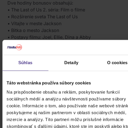
Dve hodiny bonusov obsahujú:
• The Last of Us 2. séria: Film o filme
• Rozšírenie sveta The Last of Us
• Vitajte v meste Jackson
• Bitka o mesto Jackson
• Postavy filmu: Joel, Ellie, Dina a Abby
• Doteraz nezverejnené dokumenty: Cesta Ellie, Pod
povrchom: Vizuálne efekty v The Last of Us
(The Last of Us Season 2)
Súhlas
Detaily
O cookies
2025 / Seriál / 377 minút / USA
V predaji od: 1. 10. 2025
HOROR, THRILLER, DOBRODRUŽNÝ,
Táto webstránka používa súbory cookies
DRÁMA, AKČNÝ & SCI-FI 2020 - 2026
Na prispôsobenie obsahu a reklám, poskytovanie funkcií
Ferda: Nová dobrodružství 1,2
sociálnych médií a analýzu návštevnosti používame súbory
cookie. Informácie o tom, ako používate naše webové stránk
poskytujeme aj našim partnerom v oblasti sociálnych médií,
inzercie a analýzy. Títo partneri môžu príslušné informácie
DVD
skombinovať s ďalšími údajmi, ktoré ste im poskytli alebo kt