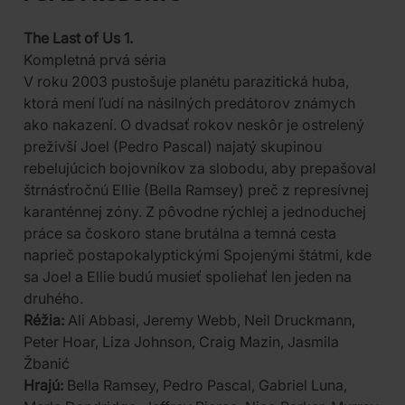
The Last of Us 1.
Kompletná prvá séria
V roku 2003 pustošuje planétu parazitická huba,
ktorá mení ľudí na násilných predátorov známych
ako nakazení. O dvadsať rokov neskôr je ostrelený
preživší Joel (Pedro Pascal) najatý skupinou
rebelujúcich bojovníkov za slobodu, aby prepašoval
štrnásťročnú Ellie (Bella Ramsey) preč z represívnej
karanténnej zóny. Z pôvodne rýchlej a jednoduchej
práce sa čoskoro stane brutálna a temná cesta
naprieč postapokalyptickými Spojenými štátmi, kde
sa Joel a Ellie budú musieť spoliehať len jeden na
druhého.
Réžia:
Ali Abbasi, Jeremy Webb, Neil Druckmann,
Peter Hoar, Liza Johnson, Craig Mazin, Jasmila
Žbanić
Hrajú:
Bella Ramsey, Pedro Pascal, Gabriel Luna,