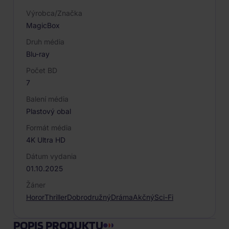
Výrobca/Značka
MagicBox
Druh média
Blu-ray
Počet BD
7
Balení média
Plastový obal
Formát média
4K Ultra HD
Dátum vydania
01.10.2025
Žáner
Horor
Thriller
Dobrodružný
Dráma
Akčný
Sci-Fi
POPIS PRODUKTU