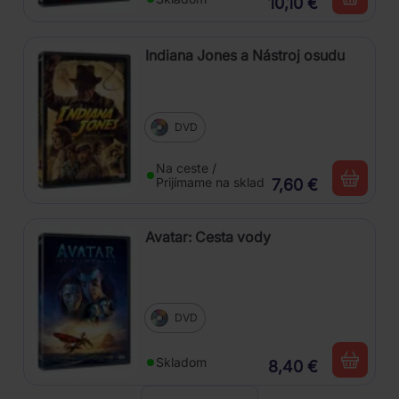
10,10 €
Indiana Jones a Nástroj osudu
DVD
Na ceste /
Prijímame na sklad
7,60 €
Avatar: Cesta vody
DVD
Skladom
8,40 €