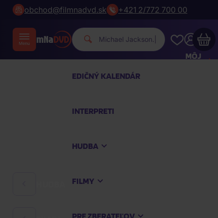
obchod@filmnadvd.sk
+421 2/772 700 00
|
MÔJ
ÚČET
EDIČNÝ KALENDÁR
Váš nákupný košík je prázdny
INTERPRETI
PREZRITE SI NAJOBĽÚBENEJŠIE PRODUKTY
HUDBA
Nakúpte ešte za
100,00 €
a dopravu máte
zdarma
FILMY
HUDBA
Pokračovať v nákupe
PRE ZBERATEĽOV