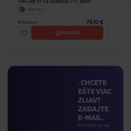
The Last of Us kolekcia 1.–2. séria
7Blu-ray
74,10 €
Skladom
DO KOŠÍKA
CHCETE
EŠTE VIAC
ZLIAV?
ZADAJTE
E-MAIL.
Prihláste sa na