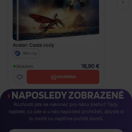
Avatar: Cesta vody
2Blu-ray
16,90 €
Skladom
DO KOŠÍKA
NAPOSLEDY ZOBRAZENÉ
Rozhodli jste se nakonec pro něco jiného? Tady
najdete, co jste si u nás naposled prohlíželi, abyste si
to mohli co nejdříve pořídit domů.