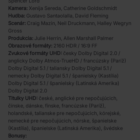
Spencer Lord
Kamera:
Xenija Sereda, Catherine Goldschmidt
Hudba:
Gustavo Santaolalla, David Fleming
Scenár:
Craig Mazin, Neil Druckmann, Halley Wegryn
Gross
Produkcia:
Julie Herrin, Allen Marshall Palmer
Obrazové formáty:
2160 HDR / 16:9 FF
Zvukové formáty UHD:
česky Dolby Digital 2.0 /
anglicky Dolby Atmos-TrueHD / francúzsky (Paríž)
Dolby Digital 5.1 / taliansky Dolby Digital 5.1 /
nemecky Dolby Digital 5.1 / španielsky (Kastília)
Dolby Digital 5.1 / španielsky (Latinská Amerika)
Dolby Digital 2.0
Titulky UHD:
české, anglické pre nepočujúcich,
čínske, dánske, fínske, francúzske (Paríž),
holandské, talianske pre nepočujúcich, kórejské,
nemecké pre nepočujúcich, nórske, španielske
(Kastília), španielske (Latinská Amerika), švédske
Bonusy: