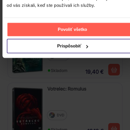
od vás získali, keď ste používali ich služby.
Skladom
2,90 €
Povoliť všetko
Vetřelec kolekcia 6 filmů
Prispôsobiť
6DVD
Skladom
19,40 €
Votrelec: Romulus
DVD
Skladom