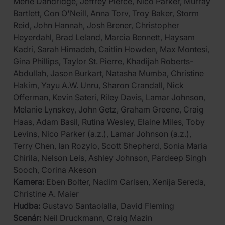
Merle Dandridge, Jeffrey Pierce, Nico Parker, Murray
Bartlett, Con O'Neill, Anna Torv, Troy Baker, Storm
Reid, John Hannah, Josh Brener, Christopher
Heyerdahl, Brad Leland, Marcia Bennett, Haysam
Kadri, Sarah Himadeh, Caitlin Howden, Max Montesi,
Gina Phillips, Taylor St. Pierre, Khadijah Roberts-
Abdullah, Jason Burkart, Natasha Mumba, Christine
Hakim, Yayu A.W. Unru, Sharon Crandall, Nick
Offerman, Kevin Sateri, Riley Davis, Lamar Johnson,
Melanie Lynskey, John Getz, Graham Greene, Craig
Haas, Adam Basil, Rutina Wesley, Elaine Miles, Toby
Levins, Nico Parker (a.z.), Lamar Johnson (a.z.),
Terry Chen, Ian Rozylo, Scott Shepherd, Sonia Maria
Chirila, Nelson Leis, Ashley Johnson, Pardeep Singh
Sooch, Corina Akeson
Kamera:
Eben Bolter, Nadim Carlsen, Xenija Sereda,
Christine A. Maier
Hudba:
Gustavo Santaolalla, David Fleming
Scenár:
Neil Druckmann, Craig Mazin