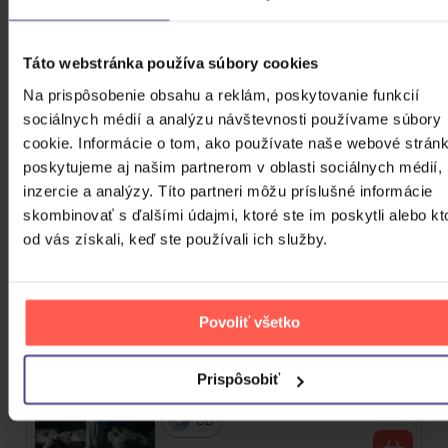
Mišík Vladimír: Vteřiny, měsíce a
Táto webstránka používa súbory cookies
roky
Na prispôsobenie obsahu a reklám, poskytovanie funkcií
sociálnych médií a analýzu návštevnosti používame súbory
CD
cookie. Informácie o tom, ako používate naše webové stránk
16,30 €
Skladom
poskytujeme aj našim partnerom v oblasti sociálnych médií,
inzercie a analýzy. Títo partneri môžu príslušné informácie
Linkin Park: From Zero (Coloured
skombinovať s ďalšími údajmi, ktoré ste im poskytli alebo kt
Blue Vinyl)
od vás získali, keď ste používali ich služby.
Vinyl
24,90 €
Skladom
Povoliť všetko
Traktor: Jungle XXI
Prispôsobiť
CD