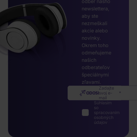
odber nášho
newslettera,
aby ste
nezmeškali
akcie alebo
novinky.
Okrem toho
odmeňujeme
našich
odberateľov
špeciálnymi
zľavami.
Zadajte
ODOSLAŤ
svoj e-
mail
Súhlasím
so
spracovaním
osobných
údajov