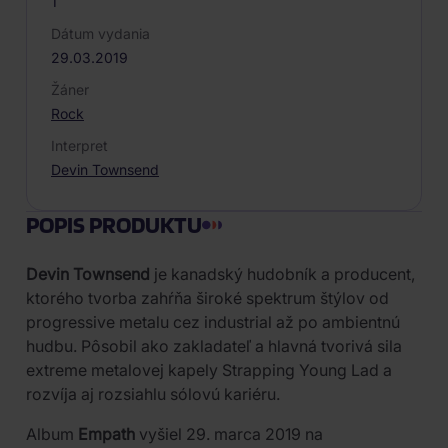
1
Dátum vydania
29.03.2019
Žáner
Rock
Interpret
Devin Townsend
POPIS PRODUKTU
Devin Townsend
je kanadský hudobník a producent,
ktorého tvorba zahŕňa široké spektrum štýlov od
progressive metalu cez industrial až po ambientnú
hudbu. Pôsobil ako zakladateľ a hlavná tvorivá sila
extreme metalovej kapely Strapping Young Lad a
rozvíja aj rozsiahlu sólovú kariéru.
Album
Empath
vyšiel 29. marca 2019 na