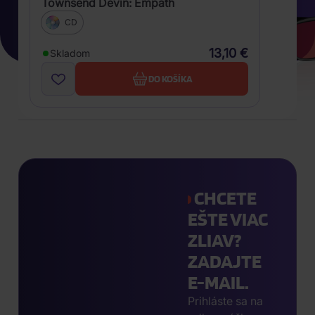
Townsend Devin: Empath
CD
13,10 €
Skladom
DO KOŠÍKA
CHCETE
EŠTE VIAC
ZLIAV?
ZADAJTE
E-MAIL.
Prihláste sa na