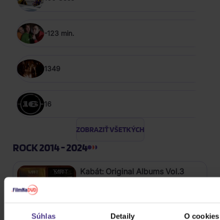
-123 min.
1349
16
ZOBRAZIŤ VŠETKÝCH
ROCK 2014 - 2024
Kabát: Original Albums Vol.3
4CD
Súhlas
Detaily
O cookies
18,60 €
Skladom