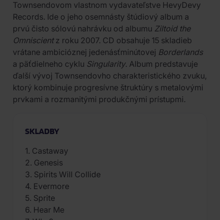
Townsendovom vlastnom vydavateľstve HevyDevy
Records. Ide o jeho osemnásty štúdiový album a
prvú čisto sólovú nahrávku od albumu
Ziltoid the
Omniscient
z roku 2007. CD obsahuje 15 skladieb
vrátane ambicióznej jedenásťminútovej
Borderlands
a päťdielneho cyklu
Singularity
. Album predstavuje
ďalší vývoj Townsendovho charakteristického zvuku,
ktorý kombinuje progresívne štruktúry s metalovými
prvkami a rozmanitými produkčnými prístupmi.
SKLADBY
1. Castaway
2. Genesis
3. Spirits Will Collide
4. Evermore
5. Sprite
6. Hear Me