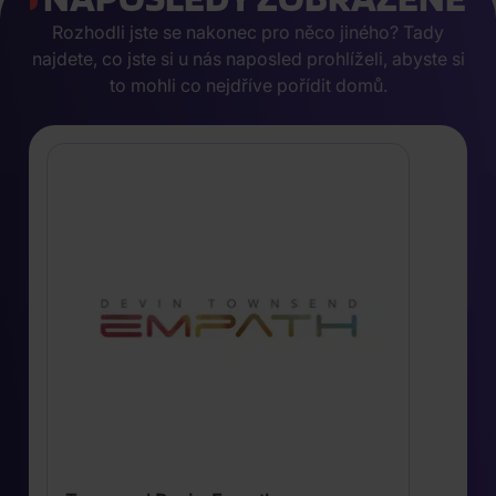
Rozhodli jste se nakonec pro něco jiného? Tady
najdete, co jste si u nás naposled prohlíželi, abyste si
to mohli co nejdříve pořídit domů.