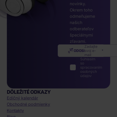
novinky.
Okrem toho
odmeňujeme
našich
odberateľov
špeciálnymi
zľavami.
Zadajte
ODOSLAŤ
svoj e-
mail
Súhlasím
so
spracovaním
osobných
údajov
DÔLEŽITÉ ODKAZY
Edičný kalendár
Obchodné podmienky
Kontakty
Blog