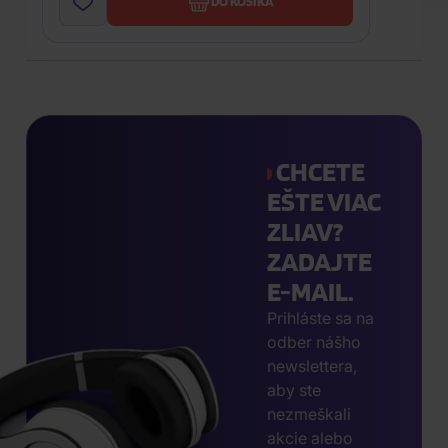
DO KOŠÍKA
CHCETE
EŠTE VIAC
ZLIAV?
ZADAJTE
E-MAIL.
Prihláste sa na
odber nášho
newslettera,
aby ste
nezmeškali
akcie alebo