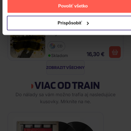
Povoliť všetko
18,60 €
Skladom
Prispôsobiť
Mišík Vladimír: Vteřiny, měsíce a
roky
CD
16,30 €
Skladom
ZOBRAZIT VŠECHNY
VIAC OD TRAIN
Do nálady sa vám možno trafia aj nasledujúce
kusovky. Mrknite na ne.