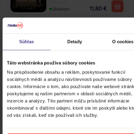
11,80 €
Skladom
Gott Karel: Snění o Vánocích
Súhlas
Detaily
O cookies
3CD
16,90 €
Skladom
Táto webstránka používa súbory cookies
Harlej: Best Of 30 let (2006 -
Na prispôsobenie obsahu a reklám, poskytovanie funkcií
2025) Part 2
sociálnych médií a analýzu návštevnosti používame súbory
cookie. Informácie o tom, ako používate naše webové stránk
CD
poskytujeme aj našim partnerom v oblasti sociálnych médií,
12,20 €
Skladom
inzercie a analýzy. Títo partneri môžu príslušné informácie
skombinovať s ďalšími údajmi, ktoré ste im poskytli alebo kt
Kabát: Original Albums Vol.3
od vás získali, keď ste používali ich služby.
4CD