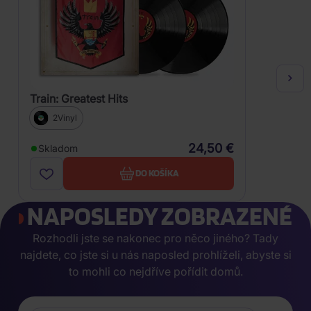
Train: Greatest Hits
2Vinyl
24,50 €
Skladom
DO KOŠÍKA
NAPOSLEDY ZOBRAZENÉ
Rozhodli jste se nakonec pro něco jiného? Tady
najdete, co jste si u nás naposled prohlíželi, abyste si
to mohli co nejdříve pořídit domů.