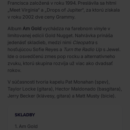
Francisca založená v roku 1994. Preslávila sa hitmi
„Meet Virginia“ a „Drops of Jupiter“, za ktorú získala
v roku 2002 dve ceny Grammy.
Album
Am Gold
vychádza na farebnom vinyle v
limitovanej edícii Gold Nugget. Nahrávka prináša
jedenásť skladieb, medzi nimi
Cleopatra
s
hosťujúcou Sofie Reyes a
Turn the Radio Up
s Jewel.
Ide o osvedčenú zmes pop rocku a alternatívneho
zvuku, ktorú skupina rozvíja už viac ako dvadsať
rokov.
V súčasnosti tvoria kapelu Pat Monahan (spev),
Taylor Locke (gitara), Hector Maldonado (basgitara),
Jerry Becker (klávesy, gitara) a Matt Musty (bicie).
SKLADBY
1. Am Gold