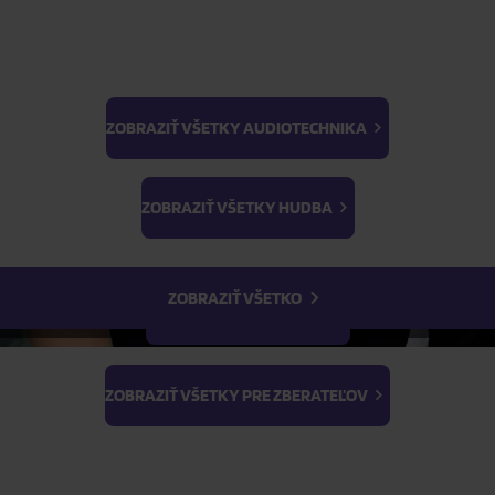
ZOBRAZIŤ VŠETKY AUDIOTECHNIKA
BTS
ŽIADOSŤ O TELEFONICKÚ OBJEDNÁVKU
Light Stick & Keyring
ZOBRAZIŤ VŠETKY HUDBA
Stray Kids
Parametre produktu
ZOBRAZIŤ VŠETKO
Popis produktu
ZOBRAZIŤ VŠETKY FILMY
ZOBRAZIŤ VŠETKY PRE ZBERATEĽOV