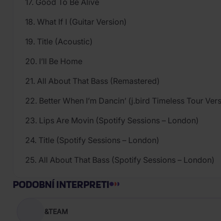
17. Good To Be Alive
18. What If I (Guitar Version)
19. Title (Acoustic)
20. I’ll Be Home
21. All About That Bass (Remastered)
22. Better When I’m Dancin’ (j.bird Timeless Tour Ver
23. Lips Are Movin (Spotify Sessions – London)
24. Title (Spotify Sessions – London)
25. All About That Bass (Spotify Sessions – London)
PODOBNÍ INTERPRETI
&TEAM