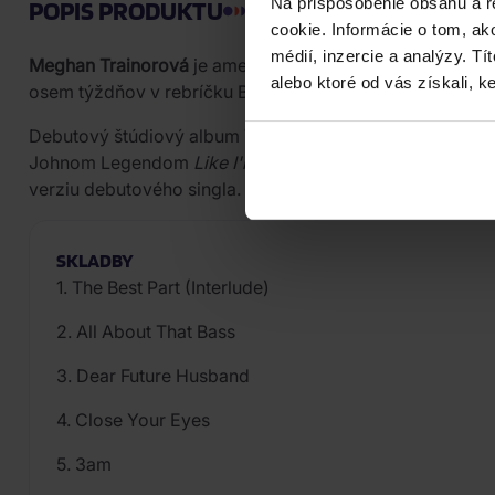
Na prispôsobenie obsahu a r
POPIS PRODUKTU
cookie. Informácie o tom, ak
médií, inzercie a analýzy. Tí
Meghan Trainorová
je americká speváčka, skladateľka 
alebo ktoré od vás získali, ke
osem týždňov v rebríčku Billboard Hot 100 so svojím d
Debutový štúdiový album
Title
vyšiel v roku 2015 vo vyd
Johnom Legendom
Like I'm Gonna Lose You
a akustický
verziu debutového singla.
SKLADBY
1. The Best Part (Interlude)
2. All About That Bass
3. Dear Future Husband
4. Close Your Eyes
5. 3am