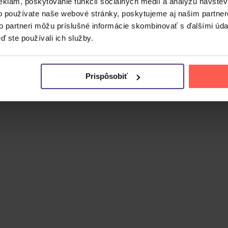
eklám, poskytovanie funkcií sociálnych médií a analýzu návšte
o používate naše webové stránky, poskytujeme aj našim partner
to partneri môžu príslušné informácie skombinovať s ďalšími údaj
a hudobná producentka. Spája pop, soul a reggae-pop s vý
ď ste používali ich služby.
ebutovým singlom
All About That Bass
.
avateľstve Epic. Toto rozšírené CD obsahuje 25 skladieb vrá
ch verzií titulnej piesne a ďalších nahrávok. Album prináša
Prispôsobiť