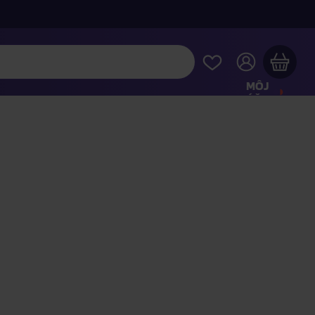
MÔJ
ÚČET
Váš nákupný košík je prázdny
REZRITE SI NAJOBĽÚBENEJŠIE PRODUKTY
kúpte ešte za
100,00 €
a dopravu máte zdarma
Pokračovať v nákupe