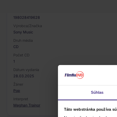
081431
EAN
198028419628
Výrobca/Značka
Sony Music
Druh média
CD
Počet CD
1
Dátum vydania
28.03.2025
Žáner
Pop
Súhlas
Interpret
Meghan Trainor
Táto webstránka používa sú