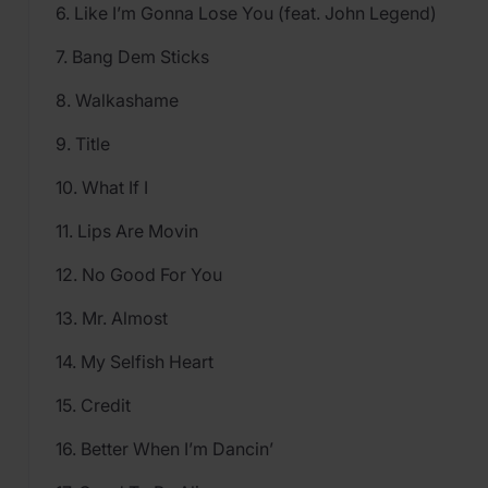
6. Like I’m Gonna Lose You (feat. John Legend)
7. Bang Dem Sticks
8. Walkashame
9. Title
10. What If I
11. Lips Are Movin
12. No Good For You
13. Mr. Almost
14. My Selfish Heart
15. Credit
16. Better When I’m Dancin’