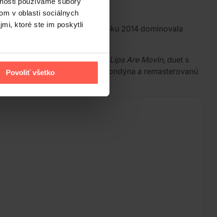
vnosti používame súbory
om v oblasti sociálnych
mi, ktoré ste im poskytli
razným vokálnym prejavom. V roku 2014 dominovala
tane hitov
All About That Bass
,
Lips Are Movin
, duet s
 aj Spotify Sessions nahrávky z Londýna a remasterovanú
Povoliť všetko