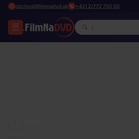
obchod@filmnadvd.sk
+421 2/772 700 00
|
HUDBA