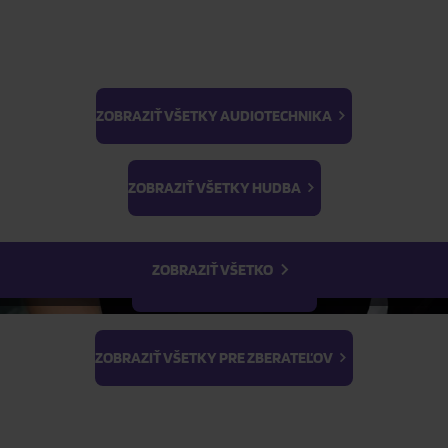
ZOBRAZIŤ VŠETKY AUDIOTECHNIKA
BTS
ŽIADOSŤ O TELEFONICKÚ OBJEDNÁVKU
Light Stick & Keyring
ZOBRAZIŤ VŠETKY HUDBA
Stray Kids
Parametre produktu
ZOBRAZIŤ VŠETKO
Popis produktu
ZOBRAZIŤ VŠETKY FILMY
ZOBRAZIŤ VŠETKY PRE ZBERATEĽOV