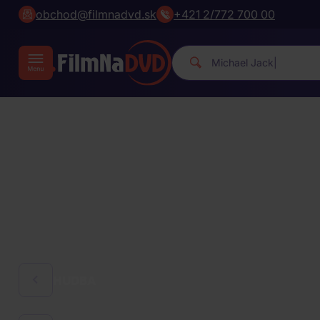
obchod@filmnadvd.sk
+421 2/772 700 00
Michael
|
HUDBA