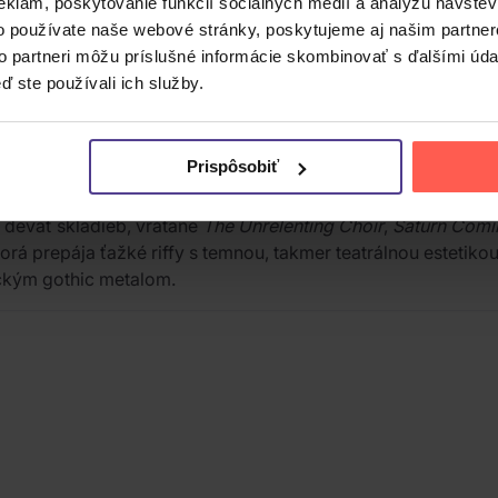
eklám, poskytovanie funkcií sociálnych médií a analýzu návšte
o používate naše webové stránky, poskytujeme aj našim partner
to partneri môžu príslušné informácie skombinovať s ďalšími údaj
ď ste používali ich služby.
znikla v roku 2005. Hudobne sa pohybuje na pomedzí death 
(2009) skupina postupne rozšírila svoj zvuk o prvky tradič
Prispôsobiť
deväť skladieb, vrátane
The Unrelenting Choir
,
Saturn Com
orá prepája ťažké riffy s temnou, takmer teatrálnou estetikou
ckým gothic metalom.