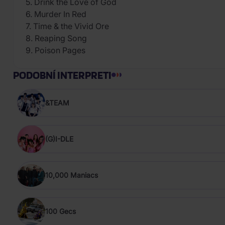
5. Drink the Love of God
6. Murder In Red
7. Time & the Vivid Ore
8. Reaping Song
9. Poison Pages
PODOBNÍ INTERPRETI
&TEAM
(G)I-DLE
10,000 Maniacs
100 Gecs