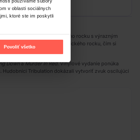
vnosti používame súbory
om v oblasti sociálnych
mi, ktoré ste im poskytli
metalu, black metalu a gotického rocku s výrazným
ného heavy metalu a psychedelického rocku, čím si
Povoliť všetko
ing Down
a
Murder In Red
. Vinylové vydanie ponúka
. Hudobníci Tribulation dokázali vytvoriť zvuk oscilujúci