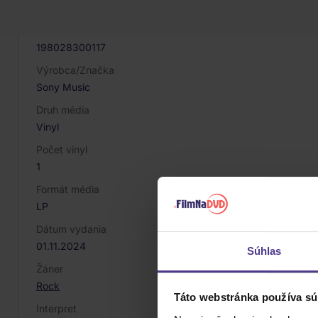
077167
EAN
198028300117
Výrobca/Značka
Sony Music
Druh média
Vinyl
Počet vinyl
1
Formát média
LP
Dátum vydania
01.11.2024
Súhlas
Žáner
Rock
Táto webstránka používa sú
Interpret