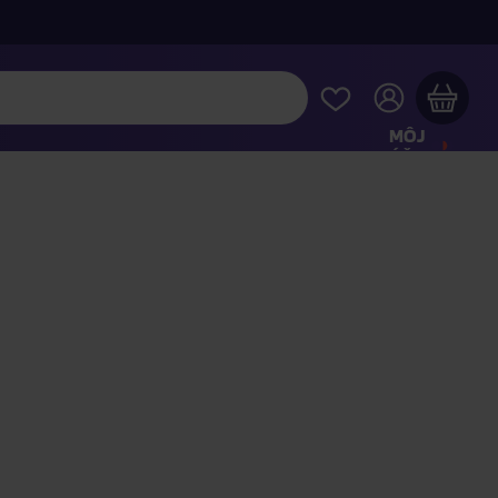
MÔJ
ÚČET
Váš nákupný košík je prázdny
REZRITE SI NAJOBĽÚBENEJŠIE PRODUKTY
kúpte ešte za
100,00 €
a dopravu máte zdarma
Pokračovať v nákupe