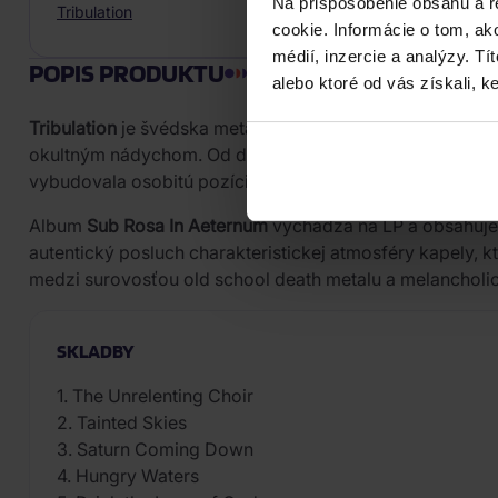
Na prispôsobenie obsahu a r
Tribulation
cookie. Informácie o tom, ak
médií, inzercie a analýzy. Tí
POPIS PRODUKTU
alebo ktoré od vás získali, ke
Tribulation
je švédska metalová kapela z Arviky, ktorá v
okultným nádychom. Od debutového albumu
The Horror
vybudovala osobitú pozíciu na metalovej scéne.
Album
Sub Rosa In Aeternum
vychádza na LP a obsahuje 
autentický posluch charakteristickej atmosféry kapely, kt
medzi surovosťou old school death metalu a melancholi
SKLADBY
1. The Unrelenting Choir
2. Tainted Skies
3. Saturn Coming Down
4. Hungry Waters