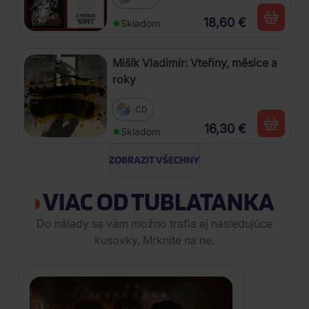
18,60 €
Skladom
Mišík Vladimír: Vteřiny, měsíce a
roky
CD
16,30 €
Skladom
ZOBRAZIT VŠECHNY
VIAC OD TUBLATANKA
Do nálady sa vám možno trafia aj nasledujúce
kusovky. Mrknite na ne.