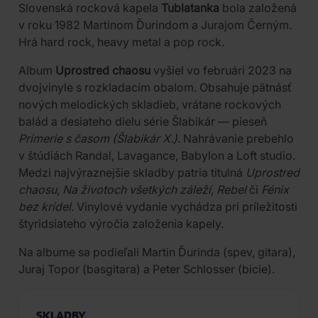
Slovenská rocková kapela
Tublatanka
bola založená
v roku 1982 Martinom Ďurindom a Jurajom Černým.
Hrá hard rock, heavy metal a pop rock.
Album
Uprostred chaosu
vyšiel vo februári 2023 na
dvojvinyle s rozkladacím obalom. Obsahuje pätnásť
nových melodických skladieb, vrátane rockových
balád a desiateho dielu série Šlabikár — pieseň
Prímerie s časom (Šlabikár X.)
. Nahrávanie prebehlo
v štúdiách Randal, Lavagance, Babylon a Loft studio.
Medzi najvýraznejšie skladby patria titulná
Uprostred
chaosu
,
Na životoch všetkých záleží
,
Rebel
či
Fénix
bez krídel
. Vinylové vydanie vychádza pri príležitosti
štyridsiateho výročia založenia kapely.
Na albume sa podieľali Martin Ďurinda (spev, gitara),
Juraj Topor (basgitara) a Peter Schlosser (bicie).
SKLADBY