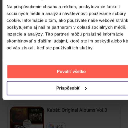
Na prispôsobenie obsahu a reklám, poskytovanie funkcií
11,80 €
Skladom
sociálnych médií a analýzu návštevnosti používame súbory
cookie. Informácie o tom, ako používate naše webové stránk
Gott Karel: Snění o Vánocích
poskytujeme aj našim partnerom v oblasti sociálnych médií,
inzercie a analýzy. Títo partneri môžu príslušné informácie
3CD
skombinovať s ďalšími údajmi, ktoré ste im poskytli alebo kt
od vás získali, keď ste používali ich služby.
16,90 €
Skladom
Harlej: Best Of 30 let (2006 -
Povoliť všetko
2025) Part 2
CD
Prispôsobiť
12,20 €
Skladom
Kabát: Original Albums Vol.3
4CD