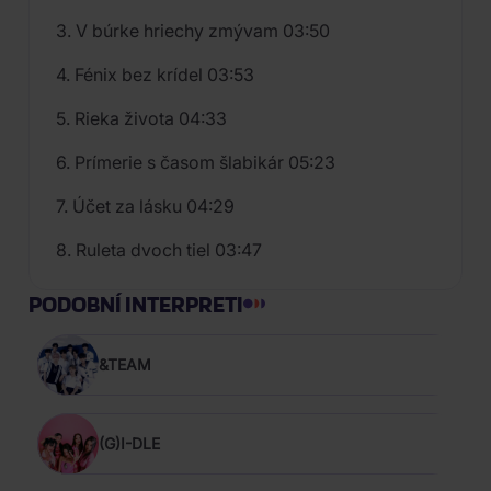
3. V búrke hriechy zmývam 03:50
4. Fénix bez krídel 03:53
5. Rieka života 04:33
6. Prímerie s časom šlabikár 05:23
7. Účet za lásku 04:29
8. Ruleta dvoch tiel 03:47
PODOBNÍ INTERPRETI
&TEAM
(G)I-DLE