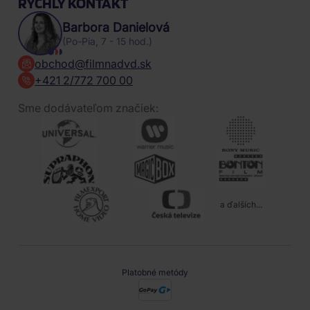
RÝCHLY KONTAKT
Barbora Danielová
(Po-Pia, 7 - 15 hod.)
obchod@filmnadvd.sk
+421 2/772 700 00
Sme dodávateľom značiek:
a ďalších...
Platobné metódy