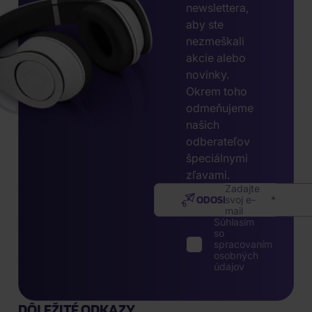
newslettera,
aby ste
nezmeškali
akcie alebo
novinky.
Okrem toho
odmeňujeme
našich
odberateľov
špeciálnymi
zľavami.
Zadajte
ODOSLAŤ
svoj e-
mail
Súhlasím
so
spracovaním
osobných
údajov
DÔLEŽITÉ ODKAZY