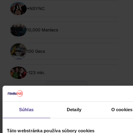
*NSYNC
10,000 Maniacs
100 Gecs
-123 min.
ZOBRAZIŤ VŠETKÝCH
POP & ROCK 2018 - 2026
Súhlas
Detaily
O cookies
Bílá Lucie: Vzkaz pro Ježíška
Táto webstránka používa súbory cookies
CD