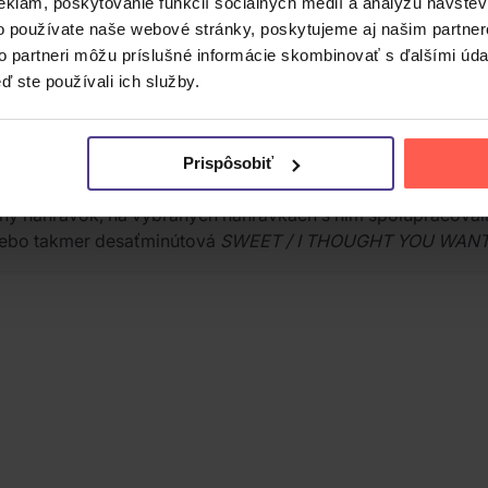
eklám, poskytovanie funkcií sociálnych médií a analýzu návšte
o používate naše webové stránky, poskytujeme aj našim partner
to partneri môžu príslušné informácie skombinovať s ďalšími údaj
ď ste používali ich služby.
 a spoluzakladateľ nezávislého vydavateľstva Odd Future Re
 a vydal sedem štúdiových albumov, pričom väčšinu svojej t
va Columbia Records ako siedmy štúdiový album. Albumom sp
Prispôsobiť
oke Again, Ty Dolla Sign, Lil Wayne, Domo Genesis, Brent Fa
šiny nahrávok, na vybraných nahrávkach s ním spolupracoval
ebo takmer desaťminútová
SWEET / I THOUGHT YOU WAN