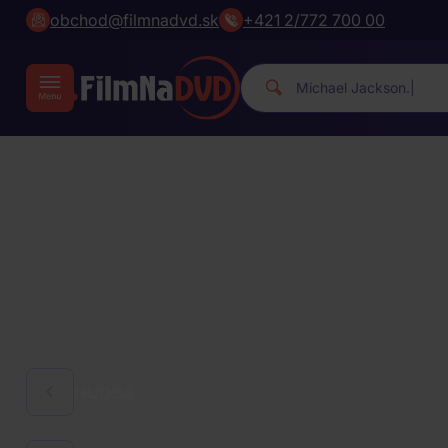
obchod@filmnadvd.sk
+421 2/772 700 00
Michael
|
HUDBA