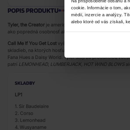
Na prispôsobenie obsahu a r
cookie. Informácie o tom, ak
POPIS PRODUKTU
médií, inzercie a analýzy. Tí
alebo ktoré od vás získali, ke
Tyler, the Creator
je americký rapper, producent, režisér
ako popredná osobnosť alternatívnej hip-hopovej scény
Call Me If You Get Lost
vyšlo v júni 2021 u vydavateľst
skladieb, na ktorých hosťujú 42 Dugg, YoungBoy Never Br
Fana Hues a Daisy World. Tyler stojí za produkciou väč
patrí
LEMONHEAD
,
LUMBERJACK
,
HOT WIND BLOWS
al
SKLADBY
LP1
1. Sir Baudelaire
2. Corso
3. Lemonhead
4. Wusyaname