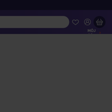
MÔJ
ÚČET
Váš nákupný košík je prázdny
REZRITE SI NAJOBĽÚBENEJŠIE PRODUKTY
kúpte ešte za
100,00 €
a dopravu máte zdarma
Pokračovať v nákupe