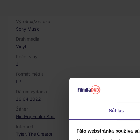
EAN
194399166413
Výrobca/Značka
Sony Music
Druh média
Vinyl
Počet vinyl
2
Formát média
LP
Dátum vydania
29.04.2022
Žáner
Súhlas
Hip Hop
Funk / Soul
Interpret
Táto webstránka používa sú
Tyler, The Creator