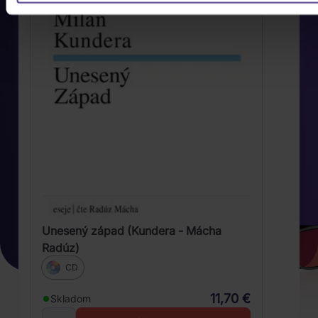
Unesený západ (Kundera - Mácha
Radúz)
CD
11,70 €
Skladom