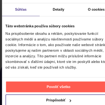
Súhlas
Detaily
O cookies
Divadlo Járy Cimrmana: Všech 15 her a
Táto webstránka používa súbory cookies
texty, na které se nedostalo
Na prispôsobenie obsahu a reklám, poskytovanie funkcií
3CD
sociálnych médií a analýzu návštevnosti používame súbory
30,20 €
cookie. Informácie o tom, ako používate naše webové stránk
Skladom
poskytujeme aj našim partnerom v oblasti sociálnych médií,
DO KOŠÍKA
inzercie a analýzy. Títo partneri môžu príslušné informácie
skombinovať s ďalšími údajmi, ktoré ste im poskytli alebo kt
NAPOSLEDY ZOBRAZENÉ
od vás získali, keď ste používali ich služby.
Rozhodli jste se nakonec pro něco jiného? Tady
najdete, co jste si u nás naposled prohlíželi, abyste si
to mohli co nejdříve pořídit domů.
Povoliť všetko
Prispôsobiť