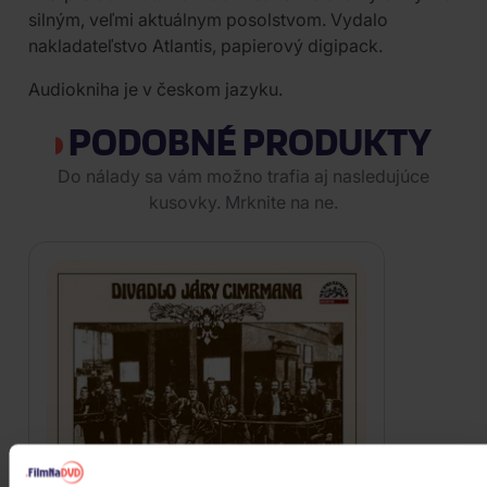
silným, veľmi aktuálnym posolstvom. Vydalo
nakladateľstvo Atlantis, papierový digipack.
Audiokniha je v českom jazyku.
PODOBNÉ PRODUKTY
Do nálady sa vám možno trafia aj nasledujúce
kusovky. Mrknite na ne.