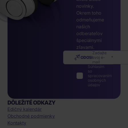
novinky.
Okrem toho
odmeňujeme
našich
odberateľov
špeciálnymi
zľavami.
Zadajte
ODOSLAŤ
svoj e-
mail
Súhlasím
so
spracovaním
osobných
údajov
DÔLEŽITÉ ODKAZY
Edičný kalendár
Obchodné podmienky
Kontakty