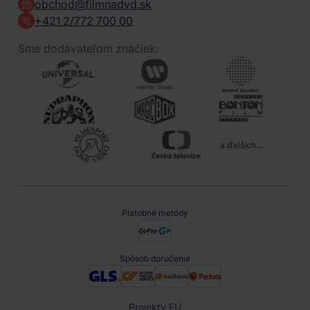
obchod@filmnadvd.sk
+421 2/772 700 00
Sme dodávateľom značiek:
a ďalších...
Platobné metódy
Spôsob doručenia
Projekty EÚ