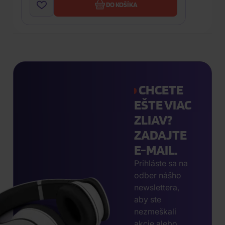
DO KOŠÍKA
CHCETE
EŠTE VIAC
ZLIAV?
ZADAJTE
E-MAIL.
Prihláste sa na
odber nášho
newslettera,
aby ste
nezmeškali
akcie alebo