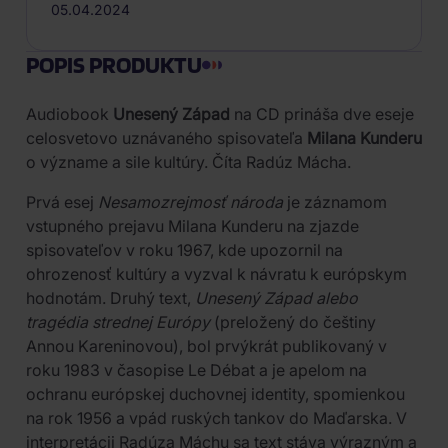
05.04.2024
POPIS PRODUKTU
Audiobook
Unesený Západ
na CD prináša dve eseje
celosvetovo uznávaného spisovateľa
Milana Kunderu
o význame a sile kultúry. Číta Radúz Mácha.
Prvá esej
Nesamozrejmosť národa
je záznamom
vstupného prejavu Milana Kunderu na zjazde
spisovateľov v roku 1967, kde upozornil na
ohrozenosť kultúry a vyzval k návratu k európskym
hodnotám. Druhý text,
Unesený Západ alebo
tragédia strednej Európy
(preložený do češtiny
Annou Kareninovou), bol prvýkrát publikovaný v
roku 1983 v časopise Le Débat a je apelom na
ochranu európskej duchovnej identity, spomienkou
na rok 1956 a vpád ruských tankov do Maďarska. V
interpretácii Radúza Máchu sa text stáva výrazným a