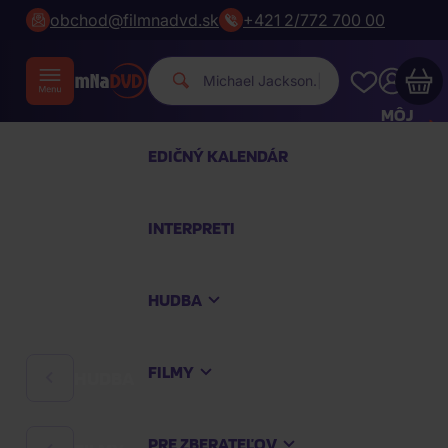
obchod@filmnadvd.sk
+421 2/772 700 00
Michael Jac
|
MÔJ
ÚČET
EDIČNÝ KALENDÁR
Váš nákupný košík je prázdny
INTERPRETI
PREZRITE SI NAJOBĽÚBENEJŠIE PRODUKTY
HUDBA
Nakúpte ešte za
100,00 €
a dopravu máte
zdarma
FILMY
HUDBA
Pokračovať v nákupe
PRE ZBERATEĽOV