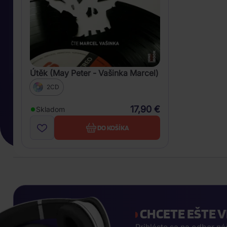
Útěk (May Peter - Vašinka Marcel)
2CD
17,90 €
Skladom
DO KOŠÍKA
CHCETE EŠTE V