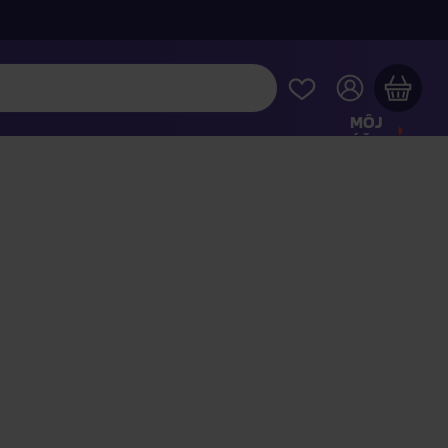
MÔJ
ÚČET
Váš nákupný košík je prázdny
REZRITE SI NAJOBĽÚBENEJŠIE PRODUKTY
kúpte ešte za
100,00 €
a dopravu máte zdarma
Pokračovať v nákupe