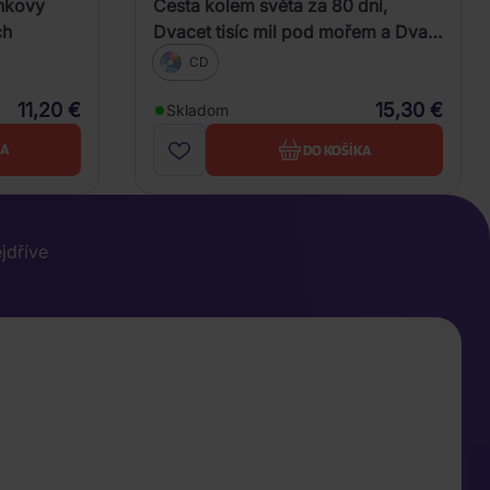
ínkovy
Cesta kolem světa za 80 dní,
ch
Dvacet tisíc mil pod mořem a Dva
roky prázdnin (Verne - Various)
CD
11,20 €
15,30 €
Skladom
KA
DO KOŠÍKA
ejdříve