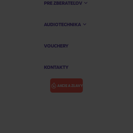
PRE ZBERATEĽOV
AUDIOTECHNIKA
VOUCHERY
KONTAKTY
AKCIE A ZĽAVY
l)
ÚTĚK (MAY P