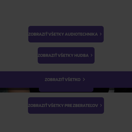
ZOBRAZIŤ VŠETKY AUDIOTECHNIKA
BTS
ŽIADOSŤ O TELEFONICKÚ OBJEDNÁVKU
Light Stick & Keyring
ZOBRAZIŤ VŠETKY HUDBA
Stray Kids
Parametre produktu
ZOBRAZIŤ VŠETKO
Popis produktu
ZOBRAZIŤ VŠETKY FILMY
ZOBRAZIŤ VŠETKY PRE ZBERATEĽOV