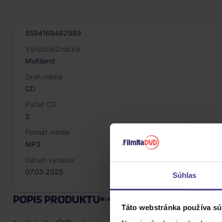
081451
EAN
8594169482989
Výrobca/Značka
Multiland
Druh média
CD
Počet CD
2
Formát média
MP3
Dátum vydania
07.03.2025
Súhlas
POPIS PRODUKTU
Táto webstránka používa sú