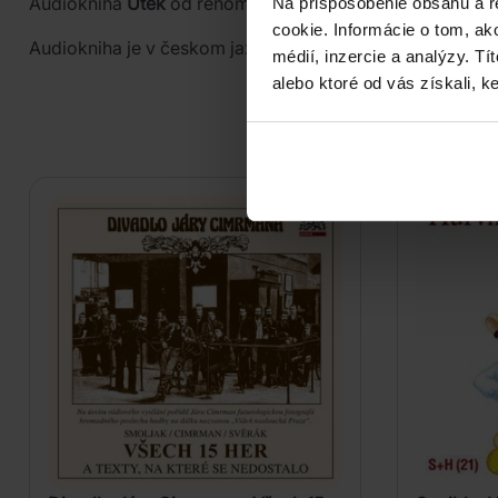
Audiokniha
Útěk
od renomovaného autora, ktorým je
Pe
Na prispôsobenie obsahu a r
cookie. Informácie o tom, ak
Audiokniha je v českom jazyku.
médií, inzercie a analýzy. Tí
alebo ktoré od vás získali, ke
PODOB
Do nálady sa vám možno trafi