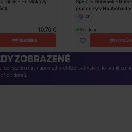
Spejbl a Hurvínek - Hurv
Hurvínek - Hurvínkovy
prázdniny v Houbohlede
ěsti
CD
10,70 €
Skladom
DO KOŠÍ
DO KOŠÍKA
DY ZOBRAZENÉ
co jste si u nás naposled prohlíželi, abyste si to mohli co n
ořídit domů.