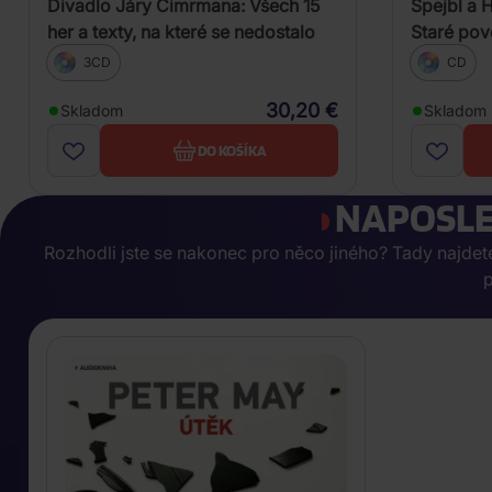
Divadlo Járy Cimrmana: Všech 15
Spejbl a 
her a texty, na které se nedostalo
Staré pov
3CD
CD
30,20 €
Skladom
Skladom
DO KOŠÍKA
NAPOSLE
Rozhodli jste se nakonec pro něco jiného? Tady najdete, 
p