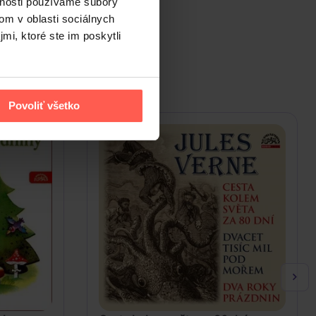
y interpretuje
Marcel Vašinka
.
vnosti používame súbory
om v oblasti sociálnych
mi, ktoré ste im poskytli
Povoliť všetko