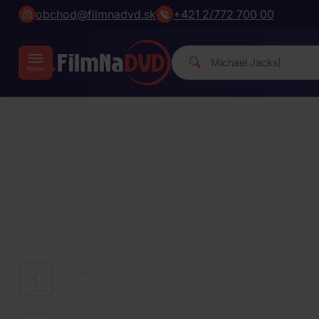
obchod@filmnadvd.sk
+421 2/772 700 00
Micha
|
HUDBA