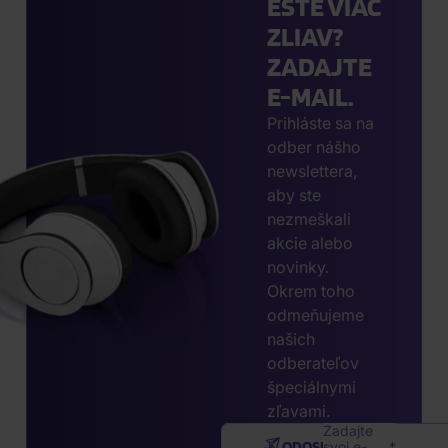
EŠTE VIAC
ZLIAV?
ZADAJTE
E-MAIL.
Prihláste sa na
odber nášho
newslettera,
aby ste
nezmeškali
akcie alebo
novinky.
Okrem toho
odmeňujeme
našich
odberateľov
špeciálnymi
zľavami.
Zadajte
ODOSLAŤ
svoj e-