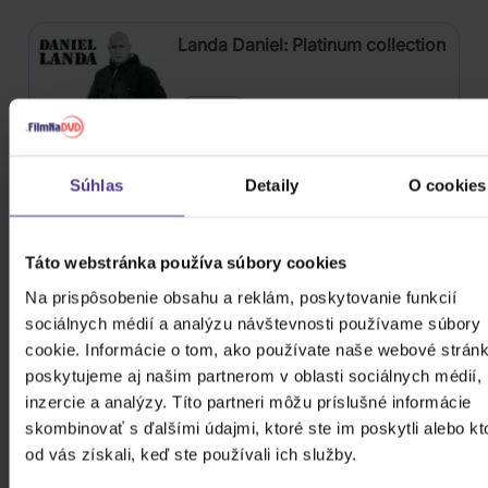
Landa Daniel: Platinum collection
3CD
14,50 €
Skladom
Súhlas
Detaily
O cookies
Kabát: Original Albums Vol. 1
Táto webstránka používa súbory cookies
4CD
Na prispôsobenie obsahu a reklám, poskytovanie funkcií
19,00 €
sociálnych médií a analýzu návštevnosti používame súbory
Skladom
cookie. Informácie o tom, ako používate naše webové stránk
poskytujeme aj našim partnerom v oblasti sociálnych médií,
Osbourne Ozzy: The Essential
inzercie a analýzy. Títo partneri môžu príslušné informácie
Ozzy Osbourne
skombinovať s ďalšími údajmi, ktoré ste im poskytli alebo kt
od vás získali, keď ste používali ich služby.
2CD