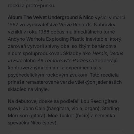
rocku a proto-punku.
Album The Velvet Underground & Nico
vyšiel v marci
1967 vo vydavateľstve Verve Records. Nahrávky
vznikli v roku 1966 počas multimediálneho turné
Andyho Warhola Exploding Plastic Inevitable, ktorý
zároveň vytvoril slávny obal so žltým banánom a
album spoluprodukoval. Skladby ako
Heroin
,
Venus
in Furs
alebo
All Tomorrow's Parties
sa zaoberajú
kontroverznými témami a experimentujú s
psychedelickým rockovým zvukom. Táto reedícia
prináša remasterované verzie všetkých jedenástich
skladieb na vinyle.
Na debutovej doske sa podieľali Lou Reed (gitara,
spev), John Cale (basgitara, viola, organ), Sterling
Morrison (gitara), Moe Tucker (bicie) a nemecká
speváčka Nico (spev).