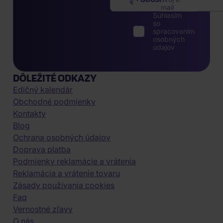
mail
Súhlasím
so
spracovaním
osobných
údajov
DÔLEŽITÉ ODKAZY
Edičný kalendár
Obchodné podmienky
Kontakty
Blog
Ochrana osobných údajov
Doprava platba
Podmienky reklamácie a vrátenia
Reklamácia a vrátenie tovaru
Zásady používania cookies
Faq
Vernostné zľavy
O nás