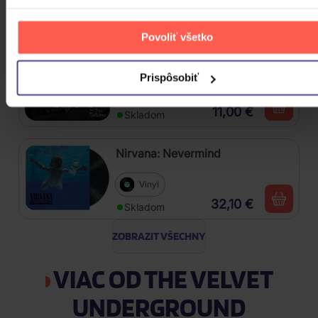
10,10 €
Skladom
Povoliť všetko
Škwor: Sečteno podtrženo Best
Of
Prispôsobiť
2CD
11,00 €
Skladom
Nirvana: Nevermind
Vinyl
32,10 €
Skladom
ZOBRAZIT VŠECHNY
VIAC OD THE VELVET
UNDERGROUND