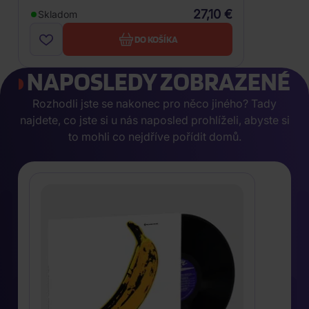
27,10 €
Skladom
DO KOŠÍKA
NAPOSLEDY ZOBRAZENÉ
Rozhodli jste se nakonec pro něco jiného? Tady
najdete, co jste si u nás naposled prohlíželi, abyste si
to mohli co nejdříve pořídit domů.