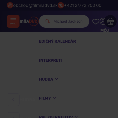
obchod@filmnadvd.sk
+421 2/772 700 00
|
MÔJ
ÚČET
EDIČNÝ KALENDÁR
Váš nákupný košík je prázdny
INTERPRETI
PREZRITE SI NAJOBĽÚBENEJŠIE PRODUKTY
HUDBA
Nakúpte ešte za
100,00 €
a dopravu máte
zdarma
FILMY
HUDBA
Pokračovať v nákupe
PRE ZBERATEĽOV