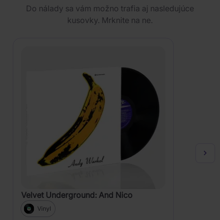
Do nálady sa vám možno trafia aj nasledujúce
kusovky. Mrknite na ne.
Velvet Underground: And Nico
Vinyl