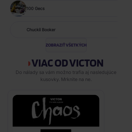
100 Gecs
Chuckii Booker
ZOBRAZIŤ VŠETKÝCH
VIAC OD VICTON
Do nálady sa vám možno trafia aj nasledujúce
kusovky. Mrknite na ne.