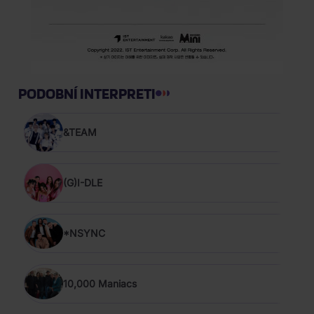
PODOBNÍ INTERPRETI
&TEAM
(G)I-DLE
*NSYNC
10,000 Maniacs