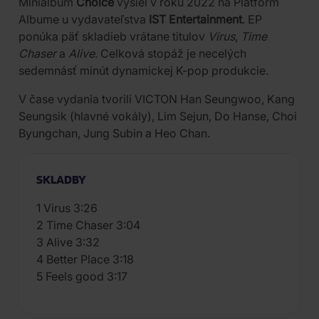
Minialbum
Choice
vyšiel v roku 2022 na Platform
Albume u vydavateľstva
IST Entertainment
. EP
ponúka päť skladieb vrátane titulov
Virus
,
Time
Chaser
a
Alive
. Celková stopáž je necelých
sedemnásť minút dynamickej K-pop produkcie.
V čase vydania tvorili VICTON Han Seungwoo, Kang
Seungsik (hlavné vokály), Lim Sejun, Do Hanse, Choi
Byungchan, Jung Subin a Heo Chan.
SKLADBY
1 Virus 3:26
2 Time Chaser 3:04
3 Alive 3:32
4 Better Place 3:18
5 Feels good 3:17