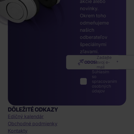
akcie alebo
novinky.
Okrem toho
odmeňujeme
našich
odberateľov
špeciálnymi
zľavami.
Zadajte
ODOSLAŤ
svoj e-
mail
Súhlasím
so
spracovaním
osobných
údajov
DÔLEŽITÉ ODKAZY
Edičný kalendár
Obchodné podmienky
Kontakty