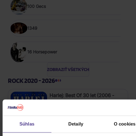
100 Gecs
1349
16 Horsepower
ZOBRAZIŤ VŠETKÝCH
ROCK 2020 - 2026
Harlej: Best Of 30 let (2006 -
2025) Part 2
CD
12,20 €
Súhlas
Detaily
O cookies
Skladom