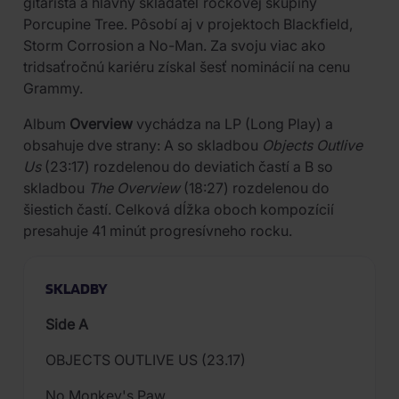
gitarista a hlavný skladateľ rockovej skupiny
Porcupine Tree. Pôsobí aj v projektoch Blackfield,
Storm Corrosion a No-Man. Za svoju viac ako
tridsaťročnú kariéru získal šesť nominácií na cenu
Grammy.
Album
Overview
vychádza na LP (Long Play) a
obsahuje dve strany: A so skladbou
Objects Outlive
Us
(23:17) rozdelenou do deviatich častí a B so
skladbou
The Overview
(18:27) rozdelenou do
šiestich častí. Celková dĺžka oboch kompozícií
presahuje 41 minút progresívneho rocku.
SKLADBY
Side A
OBJECTS OUTLIVE US (23.17)
No Monkey's Paw