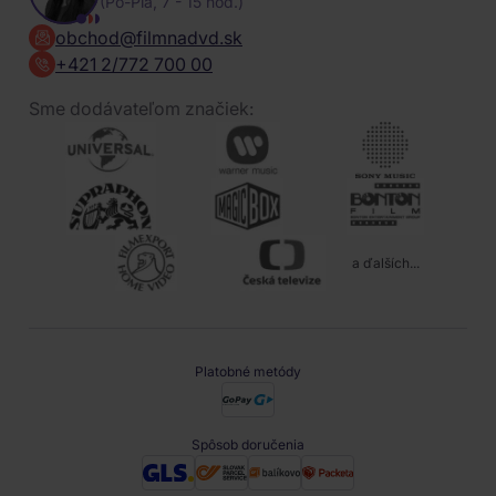
(Po-Pia, 7 - 15 hod.)
obchod@filmnadvd.sk
+421 2/772 700 00
Sme dodávateľom značiek:
a ďalších...
Platobné metódy
Spôsob doručenia