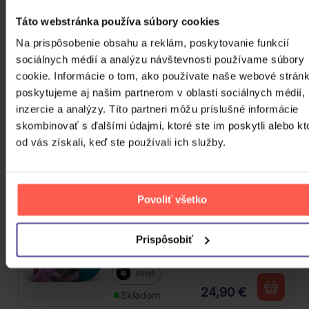
Kabát: Original Albums Vol.3
Táto webstránka používa súbory cookies
Na prispôsobenie obsahu a reklám, poskytovanie funkcií
4CD
sociálnych médií a analýzu návštevnosti používame súbory
cookie. Informácie o tom, ako používate naše webové stránk
18,60 €
Skladom
poskytujeme aj našim partnerom v oblasti sociálnych médií,
inzercie a analýzy. Títo partneri môžu príslušné informácie
Mišík Vladimír: Vteřiny, měsíce a
skombinovať s ďalšími údajmi, ktoré ste im poskytli alebo kt
roky
od vás získali, keď ste používali ich služby.
CD
16,30 €
Skladom
Povoliť všetko
Linkin Park: From Zero (Coloured
Prispôsobiť
Blue Vinyl)
Vinyl
24,90 €
Skladom