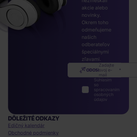
nezmeškali
akcie alebo
novinky.
Okrem toho
odmeňujeme
našich
odberateľov
špeciálnymi
zľavami.
Zadajte
ODOSLAŤ
svoj e-
mail
Súhlasím
so
spracovaním
osobných
údajov
DÔLEŽITÉ ODKAZY
Edičný kalendár
Obchodné podmienky