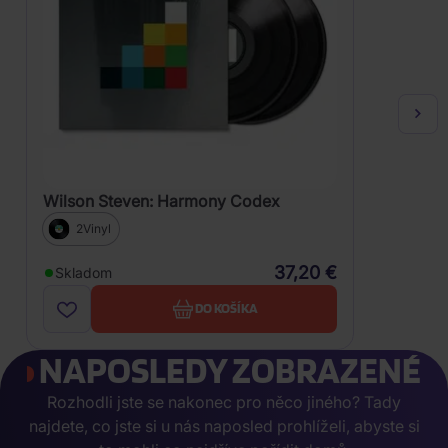
Wilson Steven: Harmony Codex
2Vinyl
37,20 €
Skladom
DO KOŠÍKA
NAPOSLEDY ZOBRAZENÉ
Rozhodli jste se nakonec pro něco jiného? Tady
najdete, co jste si u nás naposled prohlíželi, abyste si