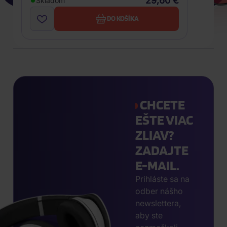
29,60 €
Skladom
DO KOŠÍKA
CHCETE
EŠTE VIAC
ZLIAV?
ZADAJTE
E-MAIL.
Prihláste sa na
odber nášho
newslettera,
aby ste