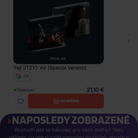
Yeji (ITZY): Air (Special Version)
CD
21,10 €
Skladom
DO KOŠÍKA
NAPOSLEDY ZOBRAZENÉ
Rozhodli jste se nakonec pro něco jiného? Tady
najdete, co jste si u nás naposled prohlíželi, abyste si