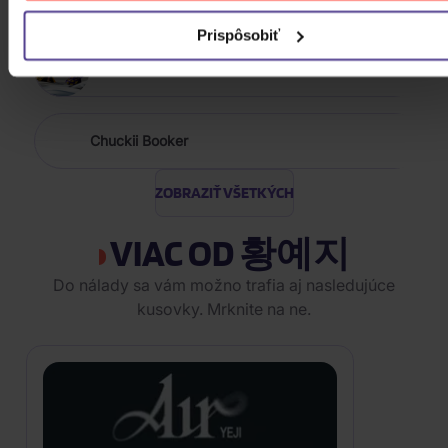
Prispôsobiť
100 Gecs
Chuckii Booker
ZOBRAZIŤ VŠETKÝCH
VIAC OD 황예지
Do nálady sa vám možno trafia aj nasledujúce
kusovky. Mrknite na ne.