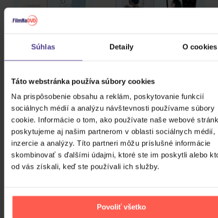
Súhlas
Detaily
O cookies
Táto webstránka používa súbory cookies
PODOBNÍ INTERPRETI
Na prispôsobenie obsahu a reklám, poskytovanie funkcií
sociálnych médií a analýzu návštevnosti používame súbory
&TEAM
cookie. Informácie o tom, ako používate naše webové stránk
poskytujeme aj našim partnerom v oblasti sociálnych médií,
inzercie a analýzy. Títo partneri môžu príslušné informácie
(G)I-DLE
skombinovať s ďalšími údajmi, ktoré ste im poskytli alebo kt
od vás získali, keď ste používali ich služby.
*NSYNC
Povoliť všetko
10,000 Maniacs