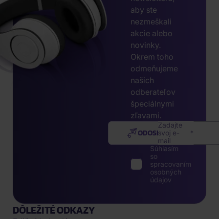
aby ste
nezmeškali
akcie alebo
novinky.
Okrem toho
odmeňujeme
našich
odberateľov
špeciálnymi
zľavami.
Zadajte
ODOSLAŤ
svoj e-
mail
Súhlasím
so
spracovaním
osobných
údajov
DÔLEŽITÉ ODKAZY