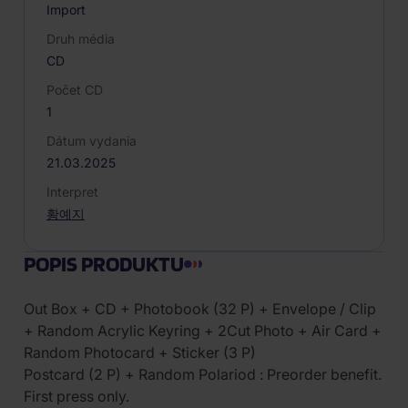
Import
Druh média
CD
Počet CD
1
Dátum vydania
21.03.2025
Interpret
황예지
POPIS PRODUKTU
Out Box + CD + Photobook (32 P) + Envelope / Clip
+ Random Acrylic Keyring + 2Cut Photo + Air Card +
Random Photocard + Sticker (3 P)
Postcard (2 P) + Random Polariod : Preorder benefit.
First press only.