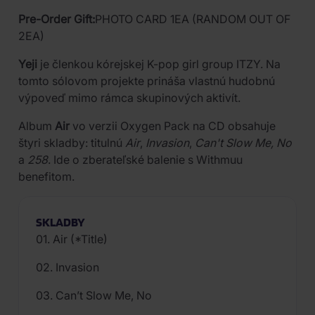
Pre-Order Gift:
PHOTO CARD 1EA (RANDOM OUT OF
2EA)
Yeji
je členkou kórejskej K-pop girl group ITZY. Na
tomto sólovom projekte prináša vlastnú hudobnú
výpoveď mimo rámca skupinových aktivít.
Album
Air
vo verzii Oxygen Pack na CD obsahuje
štyri skladby: titulnú
Air
,
Invasion
,
Can't Slow Me, No
a
258
. Ide o zberateľské balenie s Withmuu
benefitom.
SKLADBY
01. Air (*Title)
02. Invasion
03. Can’t Slow Me, No