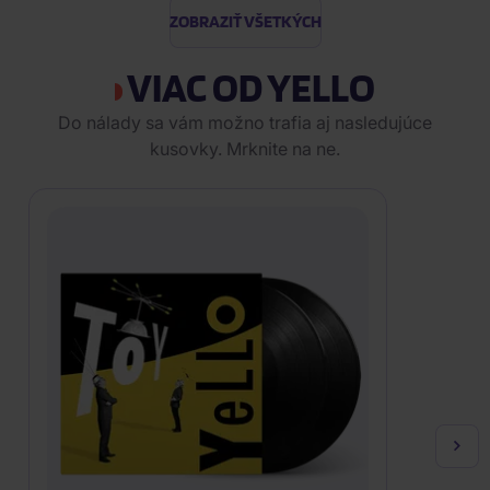
ZOBRAZIŤ VŠETKÝCH
VIAC OD YELLO
Do nálady sa vám možno trafia aj nasledujúce
kusovky. Mrknite na ne.