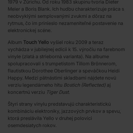
1979 v Zürichu. Od roku 1983 skupinu tvoria Dieter
Meier a Boris Blank. Ich hudbu charakterizuje práca s
neobvyklými semplovanými zvukmi a dôraz na
rytmus, čo im prinieslo nezameniteľné postavenie na
elektronickej scéne.
Album
Touch Yello
vyšiel roku 2009 a teraz
vychádza v jubilejnej edícii k 15. výročiu na farebnom
vinyle (zlatá a strieborná varianta). Na albume
spolupracovali s trumpetistom Tillom Brönnerom,
flautistkou Dorothee Oberlinger a speváčkou Heidi
Happy. Medzi pätnástimi skladbami nájdete novú
verziu legendárneho hitu
Bostich (Reflected)
aj
koncertnú verziu
Tiger Dust
.
Štyri strany vinylu predstavujú charakteristickú
kombináciu elektroniky, jazzových prvkov a spevu,
ktorá preslávila Yello v druhej polovici
osemdesiatych rokov.