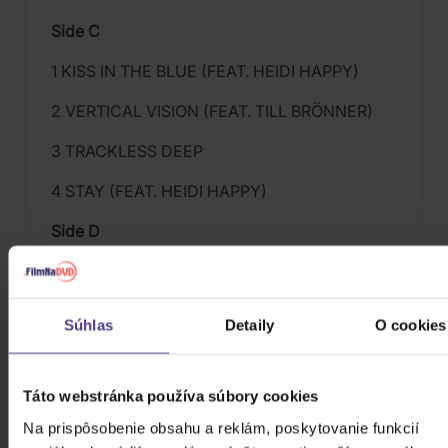
Side C
1 KISS IN THE BLUE (FEAT. HEIDI HAPPY)
2 VERTICAL VISION (FEAT. TILL BRÖNNER)
3 TRACKLESS DEEP
4 STAY (FEAT. HEIDI HAPPY)
Side D
1 ELECTRIC FRAME (FEAT. TILL BRÖNNER)
2 TAKLA MAKAN (FEAT. DOROTHEE
Súhlas
Detaily
O cookies
OBERLINGER)
3 TIGER DUST (THE VIRTUAL CONCERT
Táto webstránka používa súbory cookies
VERISON)
Na prispôsobenie obsahu a reklám, poskytovanie funkcií