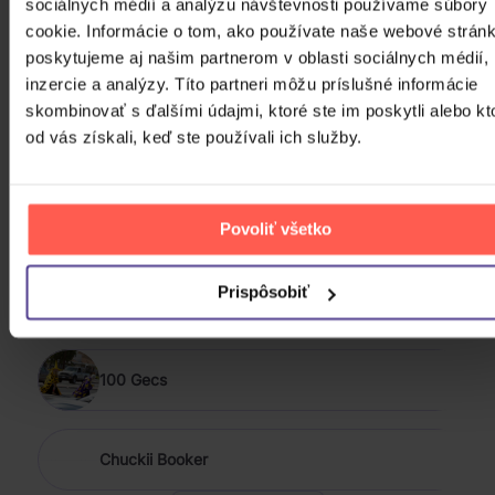
PODOBNÍ INTERPRETI
sociálnych médií a analýzu návštevnosti používame súbory
cookie. Informácie o tom, ako používate naše webové stránk
poskytujeme aj našim partnerom v oblasti sociálnych médií,
&TEAM
inzercie a analýzy. Títo partneri môžu príslušné informácie
skombinovať s ďalšími údajmi, ktoré ste im poskytli alebo kt
od vás získali, keď ste používali ich služby.
(G)I-DLE
*NSYNC
Povoliť všetko
Prispôsobiť
10,000 Maniacs
100 Gecs
Chuckii Booker