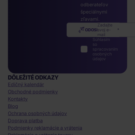
odberateľov
špeciálnymi
zľavami.
Zadajte
ODOSLAŤ
svoj e-
mail
Súhlasím
so
spracovaním
osobných
údajov
DÔLEŽITÉ ODKAZY
Edičný kalendár
Obchodné podmienky
Kontakty
Blog
Ochrana osobných údajov
Doprava platba
Podmienky reklamácie a vrátenia