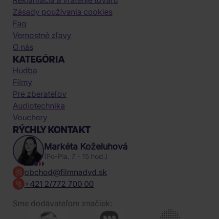
Reklamácia a vrátenie tovaru
Zásady používania cookies
Faq
Vernostné zľavy
O nás
KATEGÓRIA
Hudba
Filmy
Pre zberateľov
Audiotechnika
Vouchery
RÝCHLY KONTAKT
Markéta Koželuhová
(Po-Pia, 7 - 15 hod.)
obchod@filmnadvd.sk
+421 2/772 700 00
Sme dodávateľom značiek: