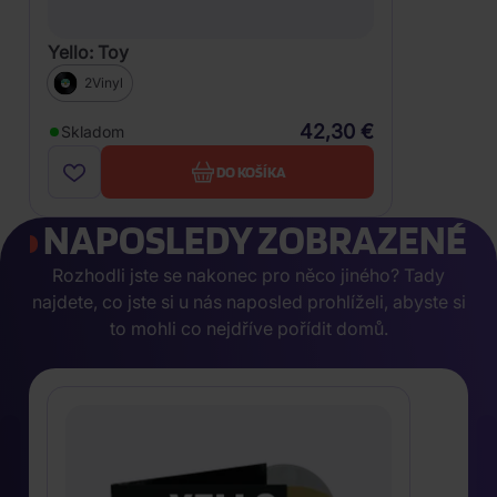
Yello: Toy
2Vinyl
42,30 €
Skladom
DO KOŠÍKA
NAPOSLEDY ZOBRAZENÉ
Rozhodli jste se nakonec pro něco jiného? Tady
najdete, co jste si u nás naposled prohlíželi, abyste si
to mohli co nejdříve pořídit domů.