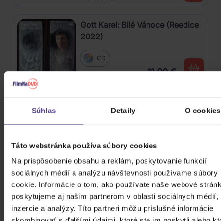
Gott Karel: Bílé Vánoce (Reedice
2022)
CD
11,00 €
Skladom
Gott Karel: Zázrak vánoční
Súhlas
Detaily
O cookies
CD
Táto webstránka používa súbory cookies
6,70 €
Skladom
Na prispôsobenie obsahu a reklám, poskytovanie funkcií
sociálnych médií a analýzu návštevnosti používame súbory
Soundtrack: Zimmer Hans: World
cookie. Informácie o tom, ako používate naše webové stránk
of Hans Zimmer - Part II: A New
poskytujeme aj našim partnerom v oblasti sociálnych médií,
Dimension
inzercie a analýzy. Títo partneri môžu príslušné informácie
CD
skombinovať s ďalšími údajmi, ktoré ste im poskytli alebo kt