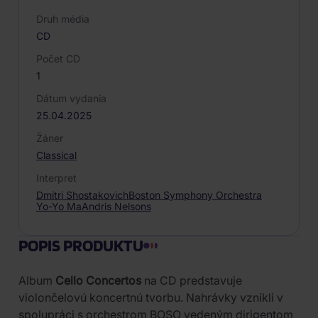
Druh média
CD
Počet CD
1
Dátum vydania
25.04.2025
Žáner
Classical
Interpret
Dmitri Shostakovich
Boston Symphony Orchestra
Yo-Yo Ma
Andris Nelsons
POPIS PRODUKTU
Album
Cello Concertos
na CD predstavuje
violončelovú koncertnú tvorbu. Nahrávky vznikli v
spolupráci s orchestrom BOSO vedeným dirigentom