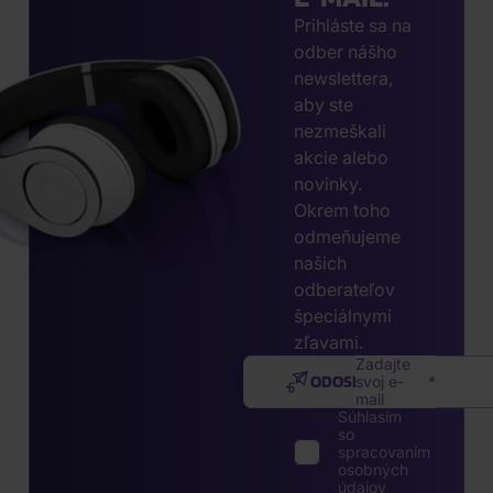
Prihláste sa na
odber nášho
newslettera,
aby ste
nezmeškali
akcie alebo
novinky.
Okrem toho
odmeňujeme
našich
odberateľov
špeciálnymi
zľavami.
Zadajte
ODOSLAŤ
svoj e-
mail
Súhlasím
so
spracovaním
osobných
údajov