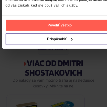
13,10 €
Skladom
od vás získali, keď ste používali ich služby.
Basiková Bára: Moje první
vánoční
Povoliť všetko
CD
12,20 €
Skladom
Prispôsobiť
ZOBRAZIT VŠECHNY
VIAC OD DMITRI
SHOSTAKOVICH
Do nálady sa vám možno trafia aj nasledujúce
kusovky. Mrknite na ne.