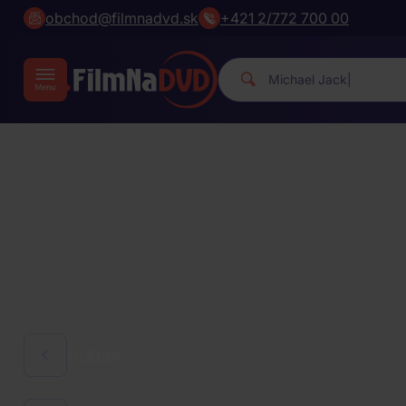
obchod@filmnadvd.sk
+421 2/772 700 00
Michael Jack
|
HUDBA