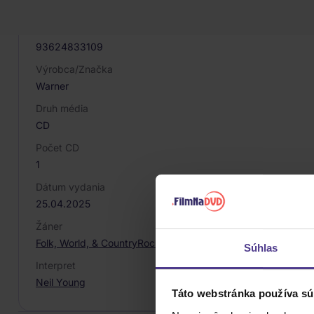
081192
EAN
93624833109
Výrobca/Značka
Warner
Druh média
CD
Počet CD
1
Dátum vydania
25.04.2025
Žáner
Folk, World, & Country
Rock
Súhlas
Interpret
Neil Young
Táto webstránka používa sú