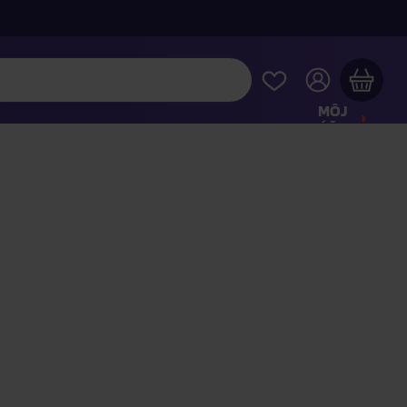
MÔJ
ÚČET
Váš nákupný košík je prázdny
REZRITE SI NAJOBĽÚBENEJŠIE PRODUKTY
kúpte ešte za
100,00 €
a dopravu máte zdarma
Pokračovať v nákupe