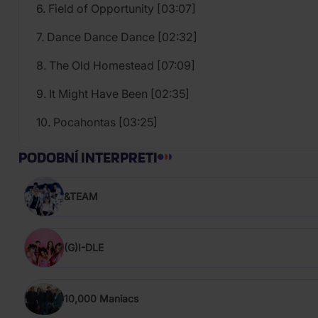
6. Field of Opportunity [03:07]
7. Dance Dance Dance [02:32]
8. The Old Homestead [07:09]
9. It Might Have Been [02:35]
10. Pocahontas [03:25]
PODOBNÍ INTERPRETI
&TEAM
(G)I-DLE
10,000 Maniacs