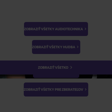
ZOBRAZIŤ VŠETKY AUDIOTECHNIKA
BTS
ŽIADOSŤ O TELEFONICKÚ OBJEDNÁVKU
Light Stick & Keyring
ZOBRAZIŤ VŠETKY HUDBA
Stray Kids
Parametre produktu
ZOBRAZIŤ VŠETKO
Popis produktu
ZOBRAZIŤ VŠETKY FILMY
ZOBRAZIŤ VŠETKY PRE ZBERATEĽOV