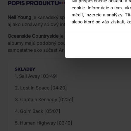
Na prispôsobenie obsahu a r
POPIS PRODUKTU
cookie. Informácie o tom, ak
médií, inzercie a analýzy. Tí
Neil Young
je kanadský spevák, gitarista a skladateľ, kto
alebo ktoré od vás získali, ke
aj ako uznávaný sólový interpret s hlboko osobnými tex
Oceanside Countryside
je jedno z veľkých „stratených
albumy majú podobný country a folkový zvuk a obsahuj
samostatne ako súčasť Analog Original Series a ponúka
SKLADBY
1. Sail Away [03:49]
2. Lost In Space [04:20]
3. Captain Kennedy [02:51]
4. Goin’ Back [05:07]
5. Human Highway [03:10]