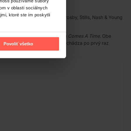
vnosti používame súbory
om v oblasti sociálnych
mi, ktoré ste im poskytli
 skupín Buffalo Springfield a Crosby, Stills, Nash & Young
977, ešte pred vydaním albumu
Comes A Time
. Obe
 of Opportunity
. Album teraz vychádza po prvý raz
Povoliť všetko
iatych rokov.