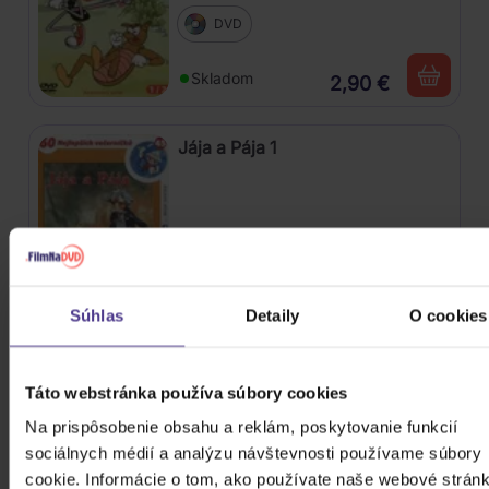
DVD
Skladom
2,90 €
Jája a Pája 1
DVD
Skladom
2,90 €
Súhlas
Detaily
O cookies
Znovu u Spejbla a Hurvínka 1
Táto webstránka používa súbory cookies
Na prispôsobenie obsahu a reklám, poskytovanie funkcií
sociálnych médií a analýzu návštevnosti používame súbory
DVD
cookie. Informácie o tom, ako používate naše webové stránk