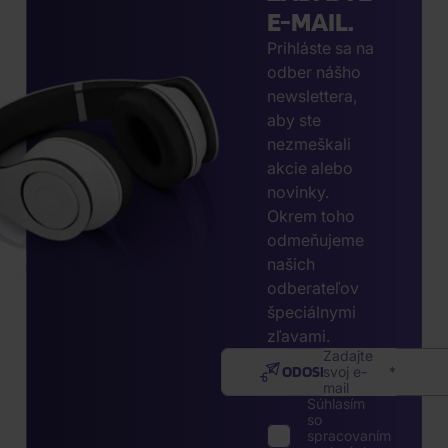
E-MAIL.
Prihláste sa na
odber nášho
newslettera,
aby ste
nezmeškali
akcie alebo
novinky.
Okrem toho
odmeňujeme
našich
odberateľov
špeciálnymi
zľavami.
Zadajte
ODOSLAŤ
svoj e-
mail
Súhlasím
so
spracovaním