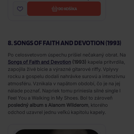
DO KOŠÍKA
8. SONGS OF FAITH AND DEVOTION (1993)
Po celosvetovom úspechu prišiel nečakaný obrat. Na
Songs of Faith and Devotion
(1993)
kapela pritvrdila,
zapojila živé bicie a výrazné gitarové riffy. Vplyvy
rocku a gospelu dodali nahrávke surovú a intenzívnu
atmosféru. Vznikala v napätom období, čo je na jej
nálade poznať. Napriek tomu priniesla silné single I
Feel You a Walking in My Shoes. Bol to zároveň
posledný album s Alanom Wilderom
, ktorého
odchod uzavrel jednu veľkú kapitolu kapely.