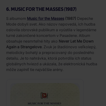
6. MUSIC FOR THE MASSES (1987)
S albumom
Music for the Masses
(1987)
Depeche
Mode dobyli svet. Ako názov napovedá, ich hudba
oslovila obrovské publikum a vyústila v legendárne
turné zakončené koncertom v Pasadene. Album
obsahuje nesmrteľné hity ako
Never Let Me Down
Again a Strangelove
. Zvuk je štadiónovo veľkolepý,
melodicky bohatý a prepracovaný do posledného
detailu. Je to nahrávka, ktorá potvrdila ich status
globálnych hviezd a ukázala, že elektronická hudba
môže zaplniť tie najväčšie arény.