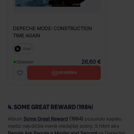
DEPECHE MODE: CONSTRUCTION
TIME AGAIN
Vinyl
26,60 €
Skladom
DO KOŠÍKA
4. SOME GREAT REWARD (1984)
Album
Some Great Reward
(1984)
posunulo kapelu
medzi najväčšie mená vtedajšej scény. S hitmi ako
People Are People a Master and Servant
sa Depeche