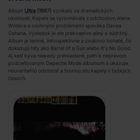
Album
Ultra
(1997)
vznikalo za dramatických
okolností. Kapela sa vyrovnávala s odchodom Alana
Wildera a osobnými problémami speváka Davea
Gahana. Výsledok je ale prekvapivo silný a súdržný.
Album je temné, introspektívne a zvukovo bohaté, čo
dokazujú hity ako Barrel of a Gun alebo It's No Good.
Aj keď býva niekedy prehliadané, patrí k neprávom
podceňovaným Depeche Mode albumom a ukazuje
neuveriteľnú odolnosť a tvorivú silu kapely v ťažkých
časoch.