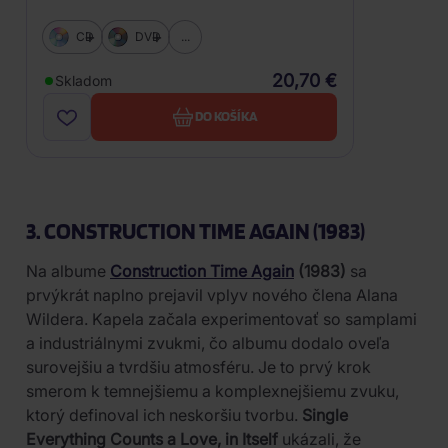
CD
DVD
...
20,70 €
Skladom
DO KOŠÍKA
3. CONSTRUCTION TIME AGAIN (1983)
Na albume
Construction Time Again
(1983)
sa
prvýkrát naplno prejavil vplyv nového člena Alana
Wildera. Kapela začala experimentovať so samplami
a industriálnymi zvukmi, čo albumu dodalo oveľa
surovejšiu a tvrdšiu atmosféru. Je to prvý krok
smerom k temnejšiemu a komplexnejšiemu zvuku,
ktorý definoval ich neskoršiu tvorbu.
Single
Everything Counts a Love, in Itself
ukázali, že