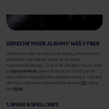
DEPECHE MODE ALBUMY: NÁŠ VÝBER
Ukážeme ti, ako sa menil zvuk kapely, ktoré albumy
definovali celé dekády a kde sa skrývajú
nedocenené klenoty. Či už si na začiatku svojej cesty
s
Depeche Mode
, alebo si chceš len oživiť pamäť,
tento článok ti poslúži ako spoľahlivá mapa. Vybrané
albumy u nás samozrejme nájdeš ako na
CD
, tak aj
na
vinyle
.
1. SPEAK & SPELL (1981)