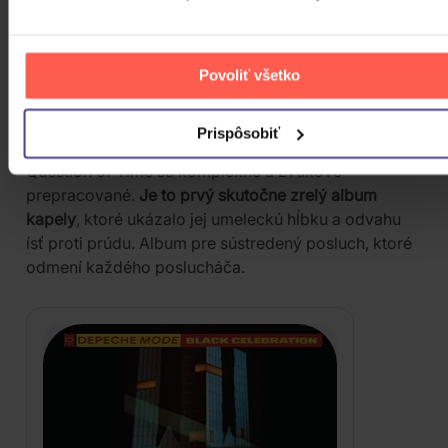
5. BLACK CELEBRATION (1986)
Mnohí fanúšikovia považujú práve
Black Celebration
(1986)
za skutočný začiatok vrcholnej éry Depeche
Povoliť všetko
Mode. Kapela tu opustila rádiovú priamočiarosť a
ponorila sa do temnej, melancholickej a goticky
Prispôsobiť
ladenej atmosféry. Skladby ako Stripped alebo A
Question of Time sú komplexné a zvukovo
prepracované.
Je to prvý skutočne zrelý album
kapely
, ktoré ukázalo jej umeleckú hĺbku a odvahu
ísť proti prúdu. Album pre sústredený posluch, ktoré
odmení každého poslucháča.