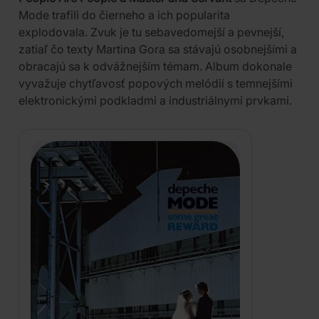
Mode trafili do čierneho a ich popularita
explodovala. Zvuk je tu sebavedomejší a pevnejší,
zatiaľ čo texty Martina Gora sa stávajú osobnejšími a
obracajú sa k odvážnejším témam. Album dokonale
vyvažuje chytľavosť popových melódií s temnejšími
elektronickými podkladmi a industriálnymi prvkami.