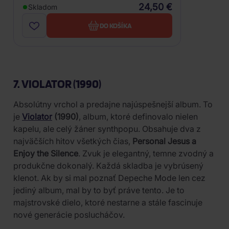
24,50 €
Skladom
DO KOŠÍKA
7. VIOLATOR (1990)
Absolútny vrchol a predajne najúspešnejší album. To
je
Violator
(1990)
, album, ktoré definovalo nielen
kapelu, ale celý žáner synthpopu. Obsahuje dva z
najväčších hitov všetkých čias,
Personal Jesus a
Enjoy the Silence
. Zvuk je elegantný, temne zvodný a
produkčne dokonalý. Každá skladba je vybrúsený
klenot. Ak by si mal poznať Depeche Mode len cez
jediný album, mal by to byť práve tento. Je to
majstrovské dielo, ktoré nestarne a stále fascinuje
nové generácie poslucháčov.