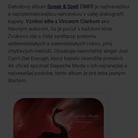
Debutový album
Speak & Spell
(1981)
je najhravejšou
a najoptimistickejšou nahrávkou v celej diskografii
kapely.
Vznikol ešte s Vinceom Clarkom
ako
hlavným autorom, čo je počuť v každom tóne.
Zvukovo ide o čistý synthpop prelomu
sedemdesiatych a osemdesiatych rokov, plný
chytľavých melódií. Obsahuje nesmrteľný singel Just
Can't Get Enough, ktorý kapelu okamžite preslávil.
Ak chceš spoznať Depeche Mode v ich najranejšej a
najveselšej podobe, tento album je pre teba jasným
štartom.