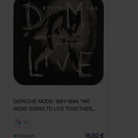
DEPECHE MODE: 1991–1994 “WE
WERE GOING TO LIVE TOGETHER,
RECORD TOGETHER… AND IT WAS
CD
GOING TO BE WONDERFUL…”
16,50 €
Skladom