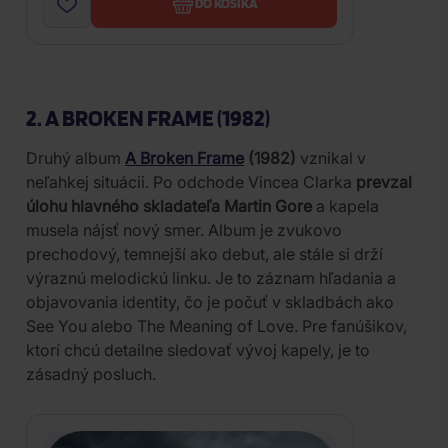
DO KOŠÍKA
2. A BROKEN FRAME (1982)
Druhý album
A Broken Frame
(1982)
vznikal v
neľahkej situácii. Po odchode Vincea Clarka
prevzal
úlohu hlavného skladateľa Martin Gore
a kapela
musela nájsť nový smer. Album je zvukovo
prechodový, temnejší ako debut, ale stále si drží
výraznú melodickú linku. Je to záznam hľadania a
objavovania identity, čo je počuť v skladbách ako
See You alebo The Meaning of Love. Pre fanúšikov,
ktorí chcú detailne sledovať vývoj kapely, je to
zásadný posluch.