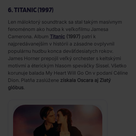
6. TITANIC (1997)
Len máloktorý soundtrack sa stal takým masívnym
fenoménom ako hudba k veľkofilmu Jamesa
Camerona. Album
Titanic
(1997)
patrí k
najpredávanejším v histórii a zásadne ovplyvnil
populárnu hudbu konca deväťdesiatych rokov.
James Horner prepojil veľký orchester s keltskými
motívmi a éterickým hlasom speváčky Sissel. Všetko
korunuje balada My Heart Will Go On v podaní Céline
Dion. Platňa zaslúžene
získala Oscara aj Zlatý
glóbus
.