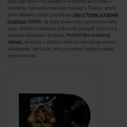
Stačí pár tónov na celeste a okamžite sa ocitneš v
Rokforte. Ústredná melódia Hedwig's Theme, ktorú
John Williams zložil pre album
Harry Potter a Kameň
mudrcov
(2001)
, sa stala zvukovým symbolom celej
ságy. Williams dokázal dokonale zachytiť čarovnú a
tajomnú atmosféru príbehu.
Položil tým hudobný
základ
, na ktorý v ďalších dieloch nadviazali ostatní
skladatelia, ale kúzlo jeho pôvodnej hudby zostalo
neprekonané.