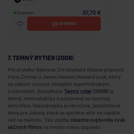
VINYL, REISSUE)
37,70 €
Skladom
DO KOŠÍKA
7. TEMNÝ RYTIER (2008)
Pre druhého Batmana Christophera Nolana pripravili
Hans Zimmer a James Newton Howard zvuk, ktorý
sa celkom vymyká vtedajším superhrdinským
zvyklostiam. Soundtrack
Temný rytier
(2008)
je
temný, minimalistický a postavený na tiesnivej
atmosfére. Najznámejšia je nervózna, jednotónová
téma pre Jokera, ktorá sa spolieha skôr na napätie
než na melódiu. Táto platňa
zásadne ovplyvnila zvuk
akčných filmov
na mnoho rokov dopredu.