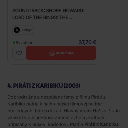
SOUNDTRACK: SHORE HOWARD:
LORD OF THE RINGS: THE
FELLOWSHIP OF THE RING
2Vinyl
37,70 €
Skladom
DO KOŠÍKA
4. PIRÁTI Z KARIBIKU (2003)
Dobrodružné a nespútané témy z filmu Piráti z
Karibiku patria k najhranejšej filmovej hudbe
posledných dvoch dekád. Hlavný motív He's a Pirate
vznikol v dielni Hansa Zimmera, hoci je album
pripísaný Klausovi Badeltovi. Platňa
Piráti z Karibiku