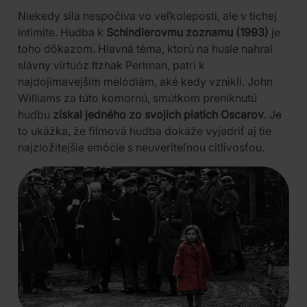
Niekedy sila nespočíva vo veľkoleposti, ale v tichej
intimite. Hudba k
Schindlerovmu zoznamu (1993)
je
toho dôkazom. Hlavná téma, ktorú na husle nahral
slávny virtuóz Itzhak Perlman, patrí k
najdojímavejším melódiám, aké kedy vznikli. John
Williams za túto komornú, smútkom preniknutú
hudbu
získal jedného zo svojich piatich Oscarov
. Je
to ukážka, že filmová hudba dokáže vyjadriť aj tie
najzložitejšie emócie s neuveriteľnou citlivosťou.