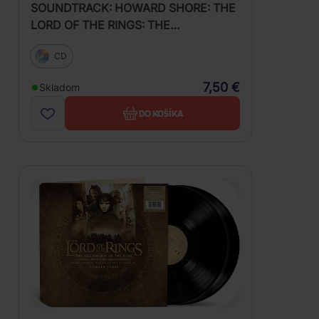
SOUNDTRACK: HOWARD SHORE: THE
LORD OF THE RINGS: THE
FELLOWSHIP OF THE RING (PÁN
CD
PRSTENŮ: SPOLEČENSTVO PRSTENU)
7,50 €
Skladom
DO KOŠÍKA