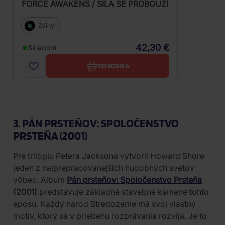
FORCE AWAKENS / SÍLA SE PROBOUZÍ
2Vinyl
42,30 €
Skladom
DO KOŠÍKA
3. PÁN PRSTEŇOV: SPOLOČENSTVO
PRSTEŇA (2001)
Pre trilógiu Petera Jacksona vytvoril Howard Shore
jeden z najprepracovanejších hudobných svetov
vôbec. Album
Pán prsteňov: Spoločenstvo Prsteňa
(2001)
predstavuje základné stavebné kamene tohto
eposu. Každý národ Stredozeme má svoj vlastný
motív, ktorý sa v priebehu rozprávania rozvíja. Je to