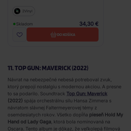
2Vinyl
34,30 €
Skladom
DO KOŠÍKA
11. TOP GUN: MAVERICK (2022)
Návrat na nebezpečné nebesá potreboval zvuk,
ktorý prepojí nostalgiu s modernou akciou. A presne
to sa podarilo. Soundtrack
Top Gun: Maverick
(2022)
spája orchestrálnu silu Hansa Zimmera s
návratom slávnej Faltermeyerovej témy z
osemdesiatych rokov. Všetko dopĺňa
pieseň Hold My
Hand od Lady Gaga
, ktorá bola nominovaná na
Oscara. Tento album je dôkaz, že veľkolepá filmová