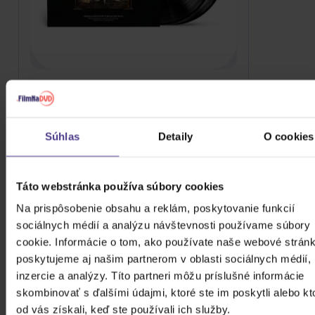
SOUNDTRACK: WILLIAMS JOHN:
HARRY POTTER AND THE
Súhlas
Detaily
O cookies
PHILOSOPHER'S STONE
2Vinyl
37,70 €
Skladom
Táto webstránka používa súbory cookies
Na prispôsobenie obsahu a reklám, poskytovanie funkcií
DO KOŠÍKA
sociálnych médií a analýzu návštevnosti používame súbory
cookie. Informácie o tom, ako používate naše webové stránk
poskytujeme aj našim partnerom v oblasti sociálnych médií,
inzercie a analýzy. Títo partneri môžu príslušné informácie
skombinovať s ďalšími údajmi, ktoré ste im poskytli alebo kt
od vás získali, keď ste používali ich služby.