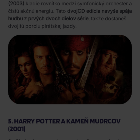
(2003)
kladie rovnítko medzi symfonický orchester a
čistú akčnú energiu. Táto
dvojCD edícia navyše spája
hudbu z prvých dvoch dielov série
, takže dostaneš
dvojitú porciu pirátskej jazdy.
5. HARRY POTTER A KAMEŇ MUDRCOV
(2001)