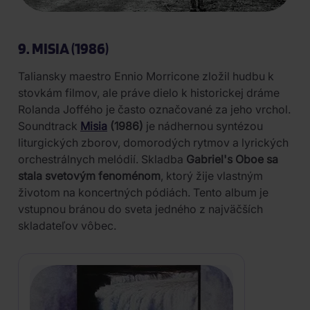
9. MISIA (1986)
Taliansky maestro Ennio Morricone zložil hudbu k
stovkám filmov, ale práve dielo k historickej dráme
Rolanda Joffého je často označované za jeho vrchol.
Soundtrack
Misia
(1986)
je nádhernou syntézou
liturgických zborov, domorodých rytmov a lyrických
orchestrálnych melódií. Skladba
Gabriel's Oboe sa
stala svetovým fenoménom
, ktorý žije vlastným
životom na koncertných pódiách. Tento album je
vstupnou bránou do sveta jedného z najväčších
skladateľov vôbec.