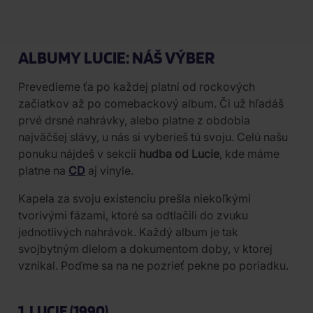
ALBUMY LUCIE: NÁŠ VÝBER
Prevedieme ťa po každej platni od rockových
začiatkov až po comebackový album. Či už hľadáš
prvé drsné nahrávky, alebo platne z obdobia
najväčšej slávy, u nás si vyberieš tú svoju. Celú našu
ponuku nájdeš v sekcii
hudba od Lucie
, kde máme
platne na
CD
aj vinyle.
Kapela za svoju existenciu prešla niekoľkými
tvorivými fázami, ktoré sa odtlačili do zvuku
jednotlivých nahrávok. Každý album je tak
svojbytným dielom a dokumentom doby, v ktorej
vznikal. Poďme sa na ne pozrieť pekne po poriadku.
1. LUCIE (1990)