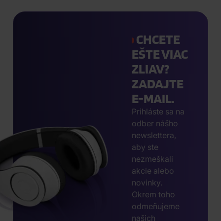
začiatkov až
CunDaLla až
hudobných
po vypredané
po najnovšiu
noviniek, ktoré
haly a
platňu HUH!, a
by ti tento
CHCETE
platinové
objav ich
mesiac nemali
platne. Poď si
punk-rockovú
uniknúť.
EŠTE VIAC
ich s nami
jazdu na CD aj
ZLIAV?
pripomenúť.
vinyle.
ZADAJTE
E-MAIL.
Prihláste sa na
odber nášho
newslettera,
aby ste
nezmeškali
akcie alebo
novinky.
Okrem toho
odmeňujeme
našich