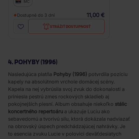
MC
11,00 €
Dostupné do 3 dní
STRÁŽIŤ DOSTUPNOSŤ
4. POHYBY (1996)
Nasledujúca platňa
Pohyby (1996)
potvrdila pozíciu
kapely na absolútnom vrchole domácej scény.
Kapela na nej vybrúsila svoj zvuk do dokonalosti a
priniesla pestrú zmes rockových skladieb aj
pokojnejších piesní. Album obsahuje niekoľko
stálic
koncertného repertoáru
a ukazuje Luciu ako
sebavedomú a tvorivú silu, ktorá dokázala nadviazať
na obrovský úspech predchádzajúcej nahrávky. Je
to esencia zvuku Lucie v polovici deväťdesiatych