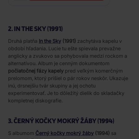
2. IN THE SKY (1991)
Druhá platňa
In the Sky
(1991)
zachytáva kapelu v
období hľadania. Lucie tu ešte spievala prevažne
anglicky a zvukovo sa pohybovala medzi rockom a
alternatívou. Album je cenným dokumentom
počiatočnej fázy kapely
pred veľkým komerčným
prelomom, ktorý prišiel o pár rokov neskôr. Ukazuje
inú, drsnejšiu tvár skupiny a jej ochotu
experimentovať. Je to dôležitý dielik do skladačky
kompletnej diskografie.
3. ČERNÝ KOČKY MOKRÝ ŽÁBY (1994)
S albumom
Černý kočky mokrý žáby
(1994)
sa