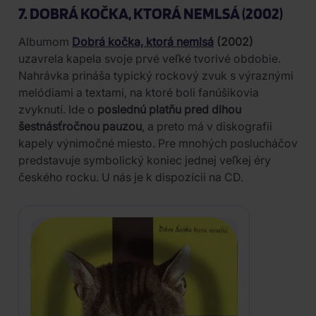
7. DOBRÁ KOČKA, KTORÁ NEMLSÁ (2002)
Albumom
Dobrá kočka, ktorá nemlsá
(2002)
uzavrela kapela svoje prvé veľké tvorivé obdobie.
Nahrávka prináša typický rockový zvuk s výraznými
melódiami a textami, na ktoré boli fanúšikovia
zvyknutí. Ide o
poslednú platňu pred dlhou
šestnásťročnou pauzou
, a preto má v diskografii
kapely výnimočné miesto. Pre mnohých poslucháčov
predstavuje symbolický koniec jednej veľkej éry
českého rocku. U nás je k dispozícii na CD.