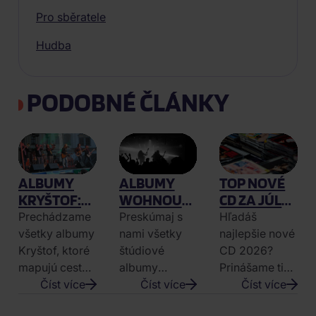
Pro sběratele
Hudba
PODOBNÉ ČLÁNKY
ALBUMY
ALBUMY
TOP NOVÉ
KRYŠTOF:
WOHNOUT:
CD ZA JÚL
NAHRÁVKY,
PUNK-
2026: ČO
Prechádzame
Preskúmaj s
Hľadáš
KTORÉ
ROCKOVÁ
NEPREHLIADN
všetky albumy
nami všetky
najlepšie nové
DOSPELI S
JAZDA
Kryštof, ktoré
štúdiové
CD 2026?
NAMI
JEDNEJ
mapujú cestu
albumy
Prinášame ti
KAPELY
kapely od
Číst více
Wohnout, od
Číst více
výber
Číst více
surových
debutu
najzaujímavejších