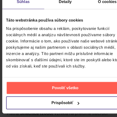
Súhlas
Detaily
O cookies
Nahrávka je zvukovo bohatá a textovo
introspektívna, čo ju odlišuje od predchádzajúcich
počinov. Predstavuje
kapelu na vrchole síl
, ktorá sa
Táto webstránka používa súbory cookies
nebojí posúvať svoje hudobné hranice a skúšať nové
aranžérske postupy.
Na prispôsobenie obsahu a reklám, poskytovanie funkcií
sociálnych médií a analýzu návštevnosti používame súbory
cookie. Informácie o tom, ako používate naše webové stránk
poskytujeme aj našim partnerom v oblasti sociálnych médií,
inzercie a analýzy. Títo partneri môžu príslušné informácie
skombinovať s ďalšími údajmi, ktoré ste im poskytli alebo kt
od vás získali, keď ste používali ich služby.
Povoliť všetko
6. SLNEČNICE (2000)
Prispôsobiť
Platňa
Slnečnice (2000)
vznikla na prelome tisícročí