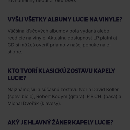
rovnomenný debut z roku 1990.
VYŠLI VŠETKY ALBUMY LUCIE NA VINYLE?
Väčšina kľúčových albumov bola vydaná alebo
reedície na vinyle. Aktuálnu dostupnosť LP platní aj
CD si môžeš overiť priamo v našej ponuke na e-
shope.
KTO TVORÍ KLASICKÚ ZOSTAVU KAPELY
LUCIE?
Najznámejšiu a súčasnú zostavu tvoria David Koller
(spev, bicie), Robert Kodym (gitara), P.B.CH. (basa) a
Michal Dvořák (klávesy).
AKÝ JE HLAVNÝ ŽÁNER KAPELY LUCIE?