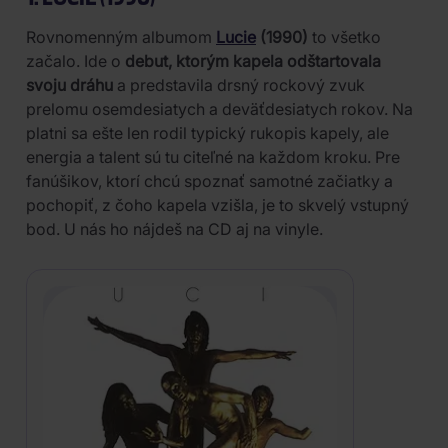
Rovnomenným albumom
Lucie
(1990)
to všetko
začalo. Ide o
debut, ktorým kapela odštartovala
svoju dráhu
a predstavila drsný rockový zvuk
prelomu osemdesiatych a deväťdesiatych rokov. Na
platni sa ešte len rodil typický rukopis kapely, ale
energia a talent sú tu citeľné na každom kroku. Pre
fanúšikov, ktorí chcú spoznať samotné začiatky a
pochopiť, z čoho kapela vzišla, je to skvelý vstupný
bod. U nás ho nájdeš na CD aj na vinyle.