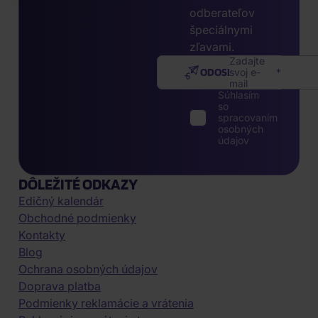
odberateľov
špeciálnymi
zľavami.
Zadajte
ODOSLAŤ
svoj e-
mail
Súhlasím
so
spracovaním
osobných
údajov
DÔLEŽITÉ ODKAZY
Edičný kalendár
Obchodné podmienky
Kontakty
Blog
Ochrana osobných údajov
Doprava platba
Podmienky reklamácie a vrátenia