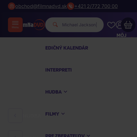
obchod@filmnadvd.sk
+421 2/772 700 00
|
MÔJ
ÚČET
EDIČNÝ KALENDÁR
Váš nákupný košík je prázdny
INTERPRETI
PREZRITE SI NAJOBĽÚBENEJŠIE PRODUKTY
HUDBA
Nakúpte ešte za
100,00 €
a dopravu máte
zdarma
FILMY
HUDBA
Pokračovať v nákupe
PRE ZBERATEĽOV