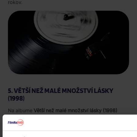
rokov.
5. VĚTŠÍ NEŽ MALÉ MNOŽSTVÍ LÁSKY
(1998)
Na albume
Větší než malé množství lásky (1998)
predstavila kapela vyzretejší a prepracovanejší zvuk.
Platňa vznikala v období, keď Lucie plnila najväčšie
haly a patrila k najúspešnejším českým interpretom.