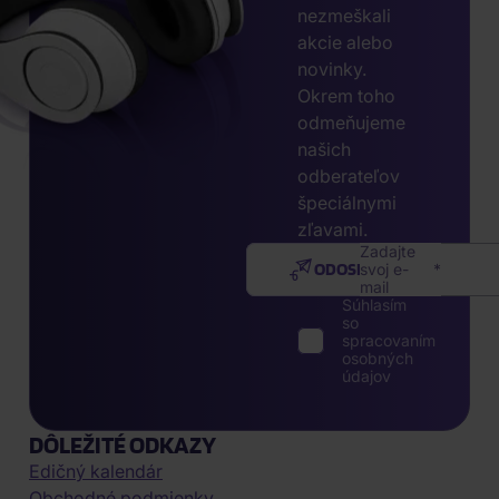
nezmeškali
akcie alebo
novinky.
Okrem toho
odmeňujeme
našich
odberateľov
špeciálnymi
zľavami.
Zadajte
ODOSLAŤ
svoj e-
mail
Súhlasím
so
spracovaním
osobných
údajov
DÔLEŽITÉ ODKAZY
Edičný kalendár
Obchodné podmienky