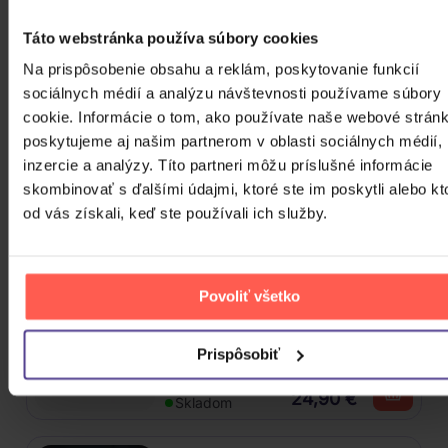
Táto webstránka používa súbory cookies
4CD
Na prispôsobenie obsahu a reklám, poskytovanie funkcií
18,60 €
Skladom
sociálnych médií a analýzu návštevnosti používame súbory
cookie. Informácie o tom, ako používate naše webové stránk
poskytujeme aj našim partnerom v oblasti sociálnych médií,
Mišík Vladimír: Vteřiny, měsíce a
inzercie a analýzy. Títo partneri môžu príslušné informácie
roky
skombinovať s ďalšími údajmi, ktoré ste im poskytli alebo kt
od vás získali, keď ste používali ich služby.
CD
16,30 €
Skladom
Povoliť všetko
Linkin Park: From Zero (Coloured
Blue Vinyl)
Prispôsobiť
Vinyl
24,90 €
Skladom