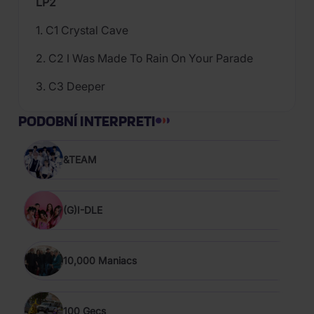
LP2
1. C1 Crystal Cave
2. C2 I Was Made To Rain On Your Parade
3. C3 Deeper
PODOBNÍ INTERPRETI
&TEAM
(G)I-DLE
10,000 Maniacs
100 Gecs