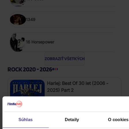
1349
16 Horsepower
ZOBRAZIŤ VŠETKÝCH
ROCK 2020 - 2026
Harlej: Best Of 30 let (2006 -
2025) Part 2
CD
12,20 €
Skladom
Súhlas
Detaily
O cookies
Kabát: Original Albums Vol.3