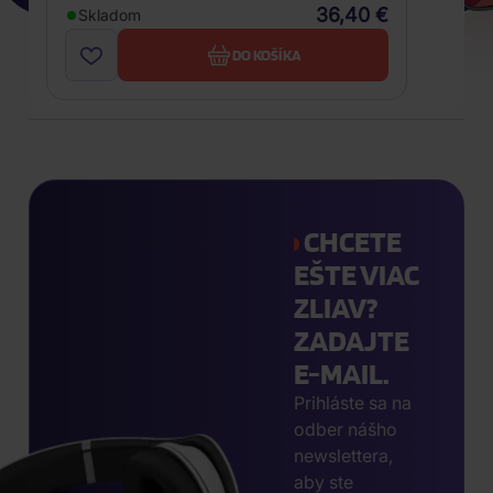
36,40 €
Skladom
DO KOŠÍKA
CHCETE
EŠTE VIAC
ZLIAV?
ZADAJTE
E-MAIL.
Prihláste sa na
odber nášho
newslettera,
aby ste