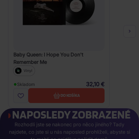
Baby Queen: I Hope You Don't
Remember Me
Vinyl
32,10 €
Skladom
DO KOŠÍKA
NAPOSLEDY ZOBRAZENÉ
Rozhodli jste se nakonec pro něco jiného? Tady
najdete, co jste si u nás naposled prohlíželi, abyste si