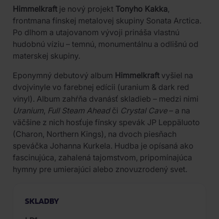
Himmelkraft
je nový projekt
Tonyho Kakka
,
frontmana fínskej metalovej skupiny Sonata Arctica.
Po dlhom a utajovanom vývoji prináša vlastnú
hudobnú víziu – temnú, monumentálnu a odlišnú od
materskej skupiny.
Eponymný debutový album
Himmelkraft
vyšiel na
dvojvinyle vo farebnej edícii (uranium & dark red
vinyl). Album zahŕňa dvanásť skladieb – medzi nimi
Uranium
,
Full Steam Ahead
či
Crystal Cave
– a na
väčšine z nich hosťuje fínsky spevák JP Leppäluoto
(Charon, Northern Kings), na dvoch piesňach
speváčka Johanna Kurkela. Hudba je opísaná ako
fascinujúca, zahalená tajomstvom, pripomínajúca
hymny pre umierajúci alebo znovuzrodený svet.
SKLADBY