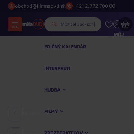
obchod@filmnadvd.sk
+421 2/772 700 00
Michael Jac
|
MÔJ
ÚČET
EDIČNÝ KALENDÁR
Váš nákupný košík je prázdny
INTERPRETI
PREZRITE SI NAJOBĽÚBENEJŠIE PRODUKTY
HUDBA
Nakúpte ešte za
100,00 €
a dopravu máte
zdarma
FILMY
HUDBA
Pokračovať v nákupe
PRE ZBERATEĽOV