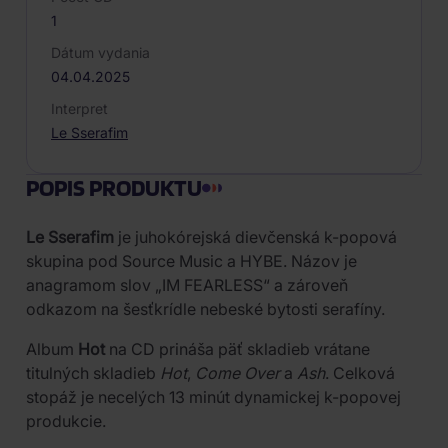
1
Dátum vydania
04.04.2025
Interpret
Le Sserafim
POPIS PRODUKTU
Le Sserafim
je juhokórejská dievčenská k-popová
skupina pod Source Music a HYBE. Názov je
anagramom slov „IM FEARLESS“ a zároveň
odkazom na šesťkrídle nebeské bytosti serafíny.
Album
Hot
na CD prináša päť skladieb vrátane
titulných skladieb
Hot
,
Come Over
a
Ash
. Celková
stopáž je necelých 13 minút dynamickej k-popovej
produkcie.