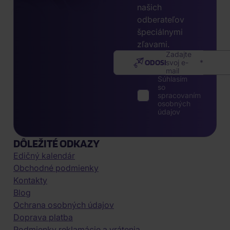
našich
odberateľov
špeciálnymi
zľavami.
Zadajte
ODOSLAŤ
svoj e-
mail
Súhlasím
so
spracovaním
osobných
údajov
DÔLEŽITÉ ODKAZY
Edičný kalendár
Obchodné podmienky
Kontakty
Blog
Ochrana osobných údajov
Doprava platba
Podmienky reklamácie a vrátenia