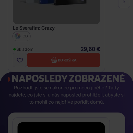
Le Sserafim: Crazy
CD
29,60 €
Skladom
DO KOŠÍKA
NAPOSLEDY ZOBRAZENÉ
Rozhodli jste se nakonec pro něco jiného? Tady
najdete, co jste si u nás naposled prohlíželi, abyste si
to mohli co nejdříve pořídit domů.