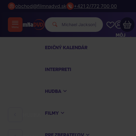
obchod@filmnadvd.sk
+421 2/772 700 00
Michael Jac
|
MÔJ
ÚČET
EDIČNÝ KALENDÁR
Váš nákupný košík je prázdny
INTERPRETI
PREZRITE SI NAJOBĽÚBENEJŠIE PRODUKTY
HUDBA
Nakúpte ešte za
100,00 €
a dopravu máte
zdarma
FILMY
HUDBA
Pokračovať v nákupe
PRE ZBERATEĽOV