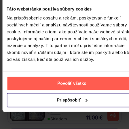
Bez interpreta
Táto webstránka používa súbory cookies
Na prispôsobenie obsahu a reklám, poskytovanie funkcií
ZOBRAZIŤ VŠETKÝCH
sociálnych médií a analýzu návštevnosti používame súbory
CLASSICAL 2020 - 2026
cookie. Informácie o tom, ako používate naše webové stránk
poskytujeme aj našim partnerom v oblasti sociálnych médií,
Bocelli Andrea: Duets (30th
inzercie a analýzy. Títo partneri môžu príslušné informácie
Anniversary)
skombinovať s ďalšími údajmi, ktoré ste im poskytli alebo kt
od vás získali, keď ste používali ich služby.
2CD
22,40 €
Skladom
Povoliť všetko
Gott Karel: Bílé Vánoce (Reedice
2022)
Prispôsobiť
CD
11,00 €
Skladom