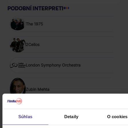
PODOBNÍ INTERPRETI
The 1975
2Cellos
London Symphony Orchestra
Zubin Mehta
Caroline Shaw
Súhlas
Detaily
O cookies