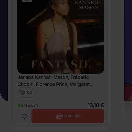
Jeneba Kanneh-Mason, Frédéric
Chopin, Florence Price, Margaret
Bonds, William Grant Still, Claude
CD
Debussy, Alexander Scriabin: Fantasie
13,10 €
Skladom
DO KOŠÍKA