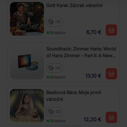
Gott Karel: Zázrak vánoční
CD
6,70 €
Skladom
Soundtrack: Zimmer Hans: World
of Hans Zimmer - Part II: A New
Dimension
CD
13,10 €
Skladom
Basiková Bára: Moje první
vánoční
CD
12,20 €
Skladom