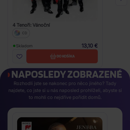
4 Tenoři: Vánoční
CD
13,10 €
Skladom
DO KOŠÍKA
NAPOSLEDY ZOBRAZENÉ
Rozhodli jste se nakonec pro něco jiného? Tady
najdete, co jste si u nás naposled prohlíželi, abyste si
to mohli co nejdříve pořídit domů.