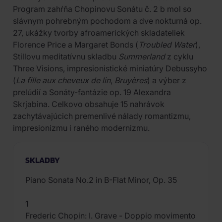
Program zahŕňa Chopinovu Sonátu č. 2 b mol so
slávnym pohrebným pochodom a dve nokturná op.
27, ukážky tvorby afroamerických skladateliek
Florence Price a Margaret Bonds (
Troubled Water
),
Stillovu meditatívnu skladbu
Summerland
z cyklu
Three Visions, impresionistické miniatúry Debussyho
(
La fille aux cheveux de lin
,
Bruyères
) a výber z
prelúdií a Sonáty-fantázie op. 19 Alexandra
Skrjabina. Celkovo obsahuje 15 nahrávok
zachytávajúcich premenlivé nálady romantizmu,
impresionizmu i raného modernizmu.
SKLADBY
Piano Sonata No.2 in B-Flat Minor, Op. 35
1
Frederic Chopin: I. Grave - Doppio movimento