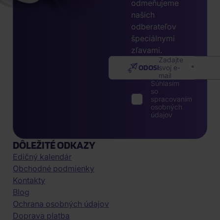
odmeňujeme
našich
odberateľov
špeciálnymi
zľavami.
Zadajte
ODOSLAŤ
svoj e-
mail
Súhlasím
so
spracovaním
osobných
údajov
DÔLEŽITÉ ODKAZY
Edičný kalendár
Obchodné podmienky
Kontakty
Blog
Ochrana osobných údajov
Doprava platba