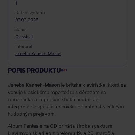
1
Dátum vydania
07.03.2025
Žáner
Classical
Interpret
Jeneba Kanneh-Mason
POPIS PRODUKTU
Jeneba Kanneh-Mason
je britská klaviristka, ktorá sa
venuje klasickému repertoáru s dôrazom na
romantickú a impresionistickú hudbu. Jej
interpretácie spájajú technickú brilantnosť s citlivým
hudobným prejavom.
Album
Fantasie
na CD prináša široké spektrum
klavírnych skladieb z prelomu 19. a 20. storočia.