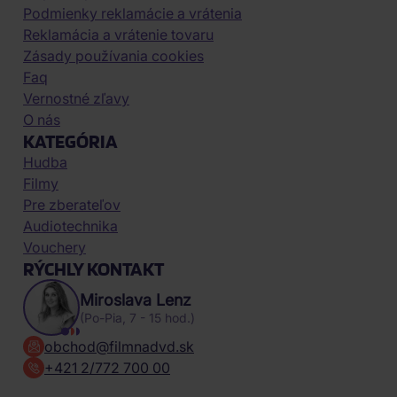
Podmienky reklamácie a vrátenia
Reklamácia a vrátenie tovaru
Zásady používania cookies
Faq
Vernostné zľavy
O nás
KATEGÓRIA
Hudba
Filmy
Pre zberateľov
Audiotechnika
Vouchery
RÝCHLY KONTAKT
Miroslava Lenz
(Po-Pia, 7 - 15 hod.)
obchod@filmnadvd.sk
+421 2/772 700 00