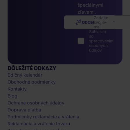
špeciálnymi
zľavami.
Zadajte
ODOSLAŤ
svoj e-
mail
Súhlasím
so
spracovaním
osobných
údajov
DÔLEŽITÉ ODKAZY
Edičný kalendár
Obchodné podmienky
Kontakty
Blog
Ochrana osobných údajov
Doprava platba
Podmienky reklamácie a vrátenia
Reklamácia a vrátenie tovaru