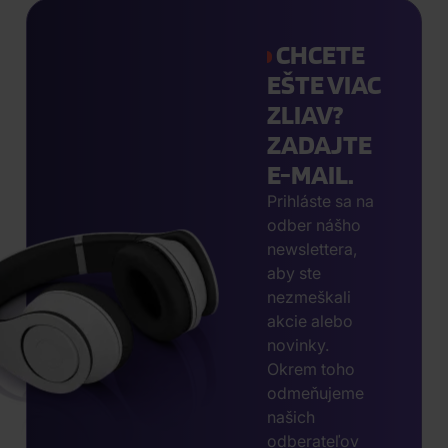
CHCETE
EŠTE VIAC
ZLIAV?
ZADAJTE
E-MAIL.
Prihláste sa na
odber nášho
newslettera,
aby ste
nezmeškali
akcie alebo
novinky.
Okrem toho
odmeňujeme
našich
odberateľov