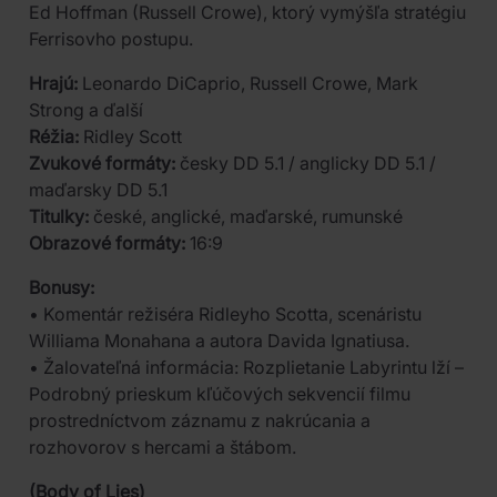
Ed Hoffman (Russell Crowe), ktorý vymýšľa stratégiu
Ferrisovho postupu.
Hrajú:
Leonardo DiCaprio, Russell Crowe, Mark
Strong a ďalší
Réžia:
Ridley Scott
Zvukové formáty:
česky DD 5.1 / anglicky DD 5.1 /
maďarsky DD 5.1
Titulky:
české, anglické, maďarské, rumunské
Obrazové formáty:
16:9
Bonusy:
• Komentár režiséra Ridleyho Scotta, scenáristu
Williama Monahana a autora Davida Ignatiusa.
• Žalovateľná informácia: Rozplietanie Labyrintu lží –
Podrobný prieskum kľúčových sekvencií filmu
prostredníctvom záznamu z nakrúcania a
rozhovorov s hercami a štábom.
(Body of Lies)