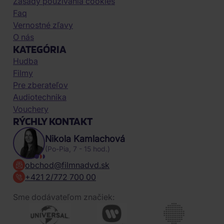
Zásady používania cookies
Faq
Vernostné zľavy
O nás
KATEGÓRIA
Hudba
Filmy
Pre zberateľov
Audiotechnika
Vouchery
RÝCHLY KONTAKT
Nikola Kamlachová
(Po-Pia, 7 - 15 hod.)
obchod@filmnadvd.sk
+421 2/772 700 00
Sme dodávateľom značiek: