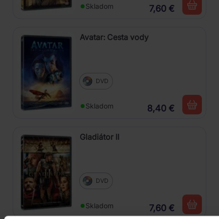
Skladom
7,60 €
Avatar: Cesta vody
DVD
Skladom
8,40 €
Gladiátor II
DVD
Skladom
7,60 €