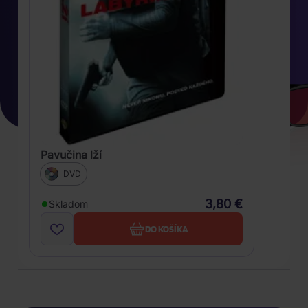
Pavučina lží
DVD
3,80 €
Skladom
DO KOŠÍKA