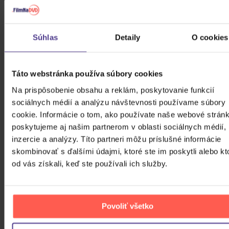
Avatar: Cesta vody
Súhlas
Detaily
O cookies
2Blu-ray
Táto webstránka používa súbory cookies
Skladom
Na prispôsobenie obsahu a reklám, poskytovanie funkcií
16,90 €
sociálnych médií a analýzu návštevnosti používame súbory
ZOBRAZIT VŠECHNY
cookie. Informácie o tom, ako používate naše webové stránk
poskytujeme aj našim partnerom v oblasti sociálnych médií,
PODOBNÉ PRODUKTY
inzercie a analýzy. Títo partneri môžu príslušné informácie
skombinovať s ďalšími údajmi, ktoré ste im poskytli alebo kt
Do nálady sa vám možno trafia aj nasledujúce
od vás získali, keď ste používali ich služby.
kusovky. Mrknite na ne.
Povoliť všetko