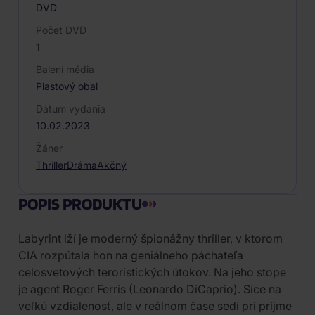
DVD
Počet DVD
1
Balení média
Plastový obal
Dátum vydania
10.02.2023
Žáner
Thriller
Dráma
Akčný
POPIS PRODUKTU
Labyrint lží je moderný špionážny thriller, v ktorom
CIA rozpútala hon na geniálneho páchateľa
celosvetových teroristických útokov. Na jeho stope
je agent Roger Ferris (Leonardo DiCaprio). Síce na
veľkú vzdialenosť, ale v reálnom čase sedí pri príjme