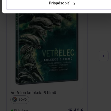
Prispôsobiť
Vetřelec kolekcia 6 filmů
6DVD
19,40 €
Skladom