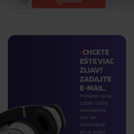
DO KOŠÍKA
CHCETE
EŠTE VIAC
ZLIAV?
ZADAJTE
E-MAIL.
Prihláste sa na
odber nášho
newslettera,
aby ste
nezmeškali
akcie alebo