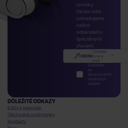
novinky.
Okrem toho
odmeňujeme
našich
odberateľov
špeciálnymi
zľavami.
Zadajte
ODOSLAŤ
svoj e-
mail
Súhlasím
so
spracovaním
osobných
údajov
DÔLEŽITÉ ODKAZY
Edičný kalendár
Obchodné podmienky
Kontakty