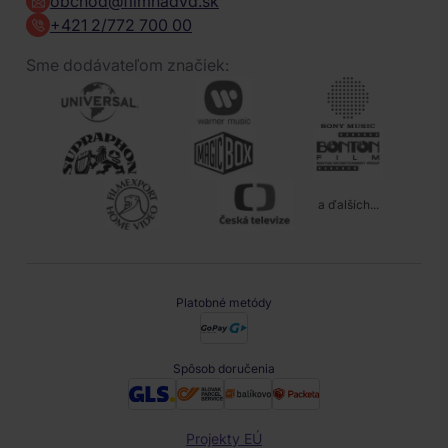
obchod@filmnadvd.sk
+421 2/772 700 00
Sme dodávateľom značiek:
a ďalších...
Platobné metódy
Spôsob doručenia
Projekty EÚ