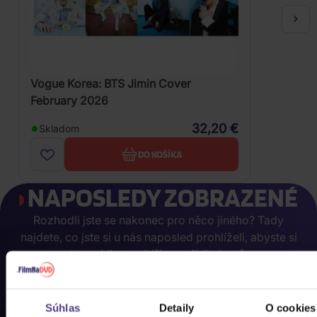
Vogue Korea: BTS Jimin Cover
February 2026
32,20 €
Skladom
DO KOŠÍKA
NAPOSLEDY ZOBRAZENÉ
Rozhodli jste se nakonec pro něco jiného? Tady
najdete, co jste si u nás naposled prohlíželi, abyste si
to mohli co nejdříve pořídit domů.
Súhlas
Detaily
O cookies