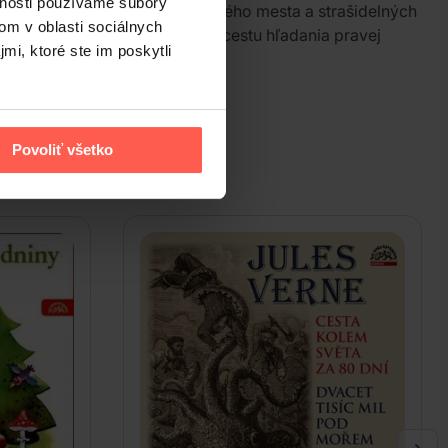
vnosti používame súbory
a pozadí kulís módneho kúpeľného mesta a strašidelných
om v oblasti sociálnych
močného talentu, sa vydáva na cestu hľadania pravej
mi, ktoré ste im poskytli
Povoliť všetko