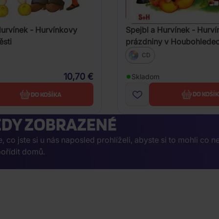
Spejbl a Hurvínek - Hurv
Hurvínek - Hurvínkovy
prázdniny v Houbohlede
ěsti
CD
10,70 €
Skladom
DO KOŠÍ
DO KOŠÍKA
DY ZOBRAZENÉ
co jste si u nás naposled prohlíželi, abyste si to mohli co n
ořídit domů.