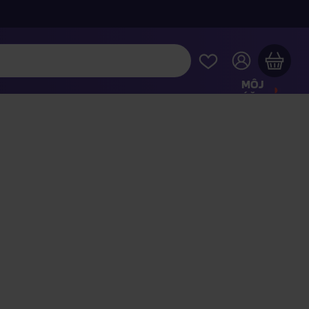
MÔJ
ÚČET
Váš nákupný košík je prázdny
REZRITE SI NAJOBĽÚBENEJŠIE PRODUKTY
kúpte ešte za
100,00 €
a dopravu máte zdarma
Pokračovať v nákupe