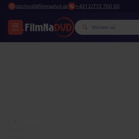
obchod@filmnadvd.sk
+421 2/772 700 00
Michael J
|
HUDBA