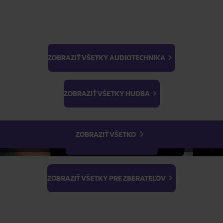
ZOBRAZIŤ VŠETKY AUDIOTECHNIKA
BTS
ŽIADOSŤ O TELEFONICKÚ OBJEDNÁVKU
Light Stick & Keyring
ZOBRAZIŤ VŠETKY HUDBA
Stray Kids
Parametre produktu
ZOBRAZIŤ VŠETKO
Popis produktu
ZOBRAZIŤ VŠETKY FILMY
ZOBRAZIŤ VŠETKY PRE ZBERATEĽOV