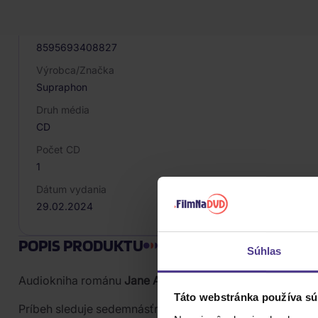
069999
EAN
8595693408827
Výrobca/Značka
Supraphon
Druh média
CD
Počet CD
1
Dátum vydania
29.02.2024
POPIS PRODUKTU
Súhlas
Audiokniha románu
Jane Austenovej Northangerské opá
Táto webstránka používa sú
Príbeh sleduje sedemnásťročnú Catherine, bystrú a dob