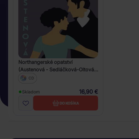
Northangerské opatství
(Austenová - Sedláčková-Oltová
Klára)
CD
16,90 €
Skladom
DO KOŠÍKA