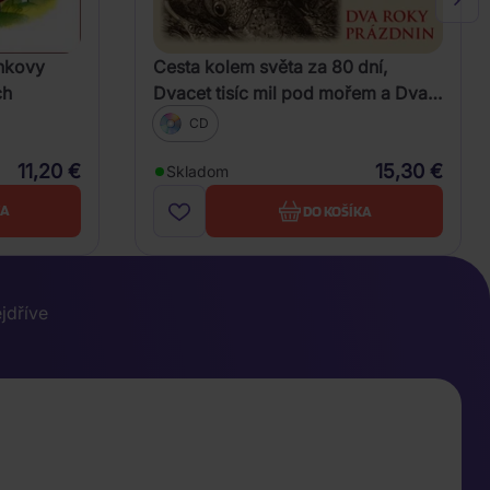
ínkovy
Cesta kolem světa za 80 dní,
ch
Dvacet tisíc mil pod mořem a Dva
roky prázdnin (Verne - Various)
CD
11,20 €
15,30 €
Skladom
KA
DO KOŠÍKA
ejdříve