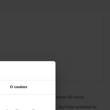
O cookies
átená verzia v celkovej dĺžke 9 hodín 40 minút.
dza do módneho kúpeľného Bathu, aby bola uvedená do