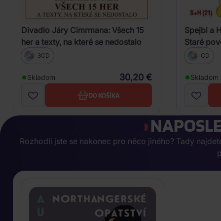
Divadlo Járy Cimrmana: Všech 15
Spejbl a 
her a texty, na které se nedostalo
Staré pov
3CD
CD
30,20 €
Skladom
Skladom
DO KOŠÍKA
NAPOSLE
Rozhodli jste se nakonec pro něco jiného? Tady najdete, 
p