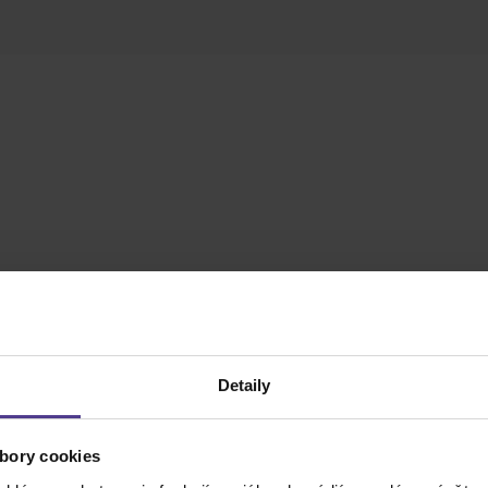
Detaily
tstvo
na MP3 CD v podaní
Kláry Sedláčkovej-Oltovej
. Neskr
bory cookies
rosrdečnú dievčinu, ktorá v sprievode svojej matky prichá