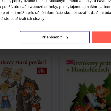
eklám, poskytovanie funkcií sociálnych médií a analýzu návšte
m rozohráva svoj nezameniteľný zmysel pre humor a iróniu n
o používate naše webové stránky, poskytujeme aj našim partner
ligentná hrdinka, ktorá v detstve neprejavovala známky výni
to partneri môžu príslušné informácie skombinovať s ďalšími údaj
ď ste používali ich služby.
NÉ PRODUKTY
Prispôsobiť
a aj nasledujúce kusovky. Mrknite na ne.
AKCE