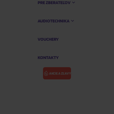
PRE ZBERATEĽOV
AUDIOTECHNIKA
VOUCHERY
KONTAKTY
AKCIE A ZĽAVY
vá - Sedláčková-Oltová Klára)
NORTHANGER