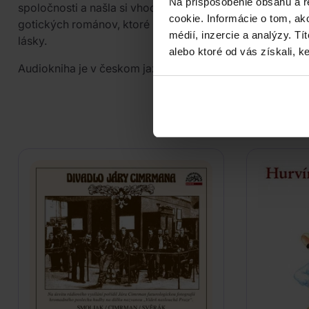
Na prispôsobenie obsahu a r
spoločnosti a našla si vhodného partnera. Autorka v ňo
cookie. Informácie o tom, ak
gotických románov, ktoré Catherine s obľubou číta. Inte
médií, inzercie a analýzy. Tí
lásky.
alebo ktoré od vás získali, ke
Audiokniha je v českom jazyku.
PODOB
Do nálady sa vám možno trafi