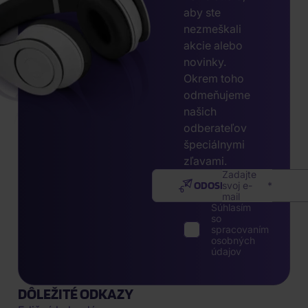
aby ste
nezmeškali
akcie alebo
novinky.
Okrem toho
odmeňujeme
našich
odberateľov
špeciálnymi
zľavami.
Zadajte
ODOSLAŤ
svoj e-
mail
Súhlasím
so
spracovaním
osobných
údajov
DÔLEŽITÉ ODKAZY