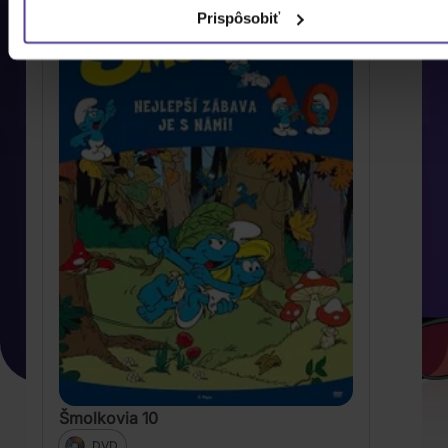
Prispôsobiť
Šmolkovia 10
DVD