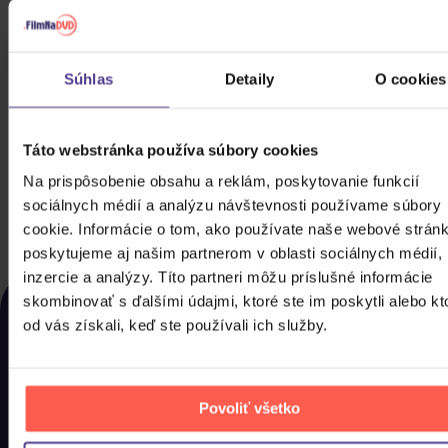
Súhlas
Detaily
O cookies
Krteček komplet série
Táto webstránka používa súbory cookies
6DVD
Na prispôsobenie obsahu a reklám, poskytovanie funkcií
16,90 €
Skladom
sociálnych médií a analýzu návštevnosti používame súbory
cookie. Informácie o tom, ako používate naše webové stránk
DO KOŠÍKA
poskytujeme aj našim partnerom v oblasti sociálnych médií,
NAPOSLEDY ZOBRAZENÉ
inzercie a analýzy. Títo partneri môžu príslušné informácie
skombinovať s ďalšími údajmi, ktoré ste im poskytli alebo kt
Rozhodli jste se nakonec pro něco jiného? Tady
od vás získali, keď ste používali ich služby.
najdete, co jste si u nás naposled prohlíželi, abyste si
to mohli co nejdříve pořídit domů.
Povoliť všetko