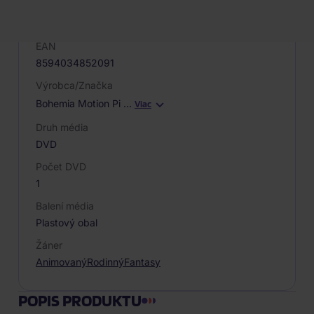
Kód produktu
004693
EAN
8594034852091
Výrobca/Značka
Bohemia Motion Pi
…
Viac
Druh média
DVD
Počet DVD
1
Balení média
Plastový obal
Žáner
Animovaný
Rodinný
Fantasy
POPIS PRODUKTU