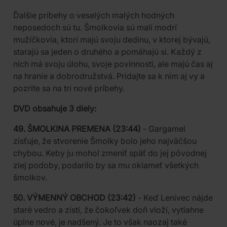
Ďalšie príbehy o veselých malých hodných
neposedoch sú tu. Šmolkovia sú malí modrí
mužíčkovia, ktorí majú svoju dedinu, v ktorej bývajú,
starajú sa jeden o druhého a pomáhajú si. Každý z
nich má svoju úlohu, svoje povinnosti, ale majú čas aj
na hranie a dobrodružstvá. Pridajte sa k nim aj vy a
pozrite sa na tri nové príbehy.
DVD obsahuje 3 diely:
49. ŠMOLKINA PREMENA (23:44)
- Gargamel
zisťuje, že stvorenie Šmolky bolo jeho najväčšou
chybou. Keby ju mohol zmeniť späť do jej pôvodnej
zlej podoby, podarilo by sa mu oklameť všetkých
šmolkov.
50. VÝMENNÝ OBCHOD (23:42)
- Keď Lenivec nájde
staré vedro a zistí, že čokoľvek doň vloží, vytiahne
úplne nové, je nadšený. Je to však naozaj také