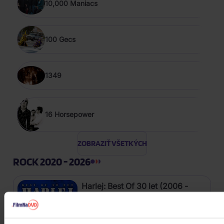
10,000 Maniacs
100 Gecs
1349
16 Horsepower
ZOBRAZIŤ VŠETKÝCH
ROCK 2020 - 2026
Harlej: Best Of 30 let (2006 -
2025) Part 2
CD