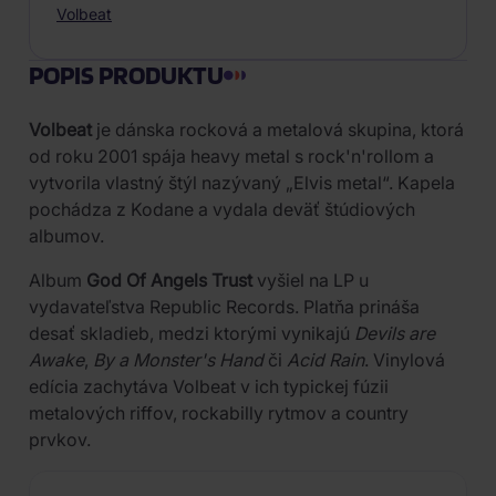
Volbeat
POPIS PRODUKTU
Volbeat
je dánska rocková a metalová skupina, ktorá
od roku 2001 spája heavy metal s rock'n'rollom a
vytvorila vlastný štýl nazývaný „Elvis metal“. Kapela
pochádza z Kodane a vydala deväť štúdiových
albumov.
Album
God Of Angels Trust
vyšiel na LP u
vydavateľstva Republic Records. Platňa prináša
desať skladieb, medzi ktorými vynikajú
Devils are
Awake
,
By a Monster's Hand
či
Acid Rain
. Vinylová
edícia zachytáva Volbeat v ich typickej fúzii
metalových riffov, rockabilly rytmov a country
prvkov.