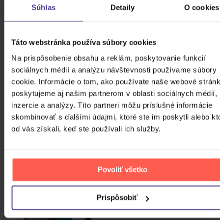
Súhlas
Detaily
O cookies
12,20 €
Skladom
Kabát: Original Albums Vol.3
Táto webstránka používa súbory cookies
Na prispôsobenie obsahu a reklám, poskytovanie funkcií
4CD
sociálnych médií a analýzu návštevnosti používame súbory
cookie. Informácie o tom, ako používate naše webové stránk
18,60 €
Skladom
poskytujeme aj našim partnerom v oblasti sociálnych médií,
inzercie a analýzy. Títo partneri môžu príslušné informácie
Mišík Vladimír: Vteřiny, měsíce a
skombinovať s ďalšími údajmi, ktoré ste im poskytli alebo kt
roky
od vás získali, keď ste používali ich služby.
CD
16,30 €
Skladom
Povoliť všetko
Linkin Park: From Zero (Coloured
Prispôsobiť
Blue Vinyl)