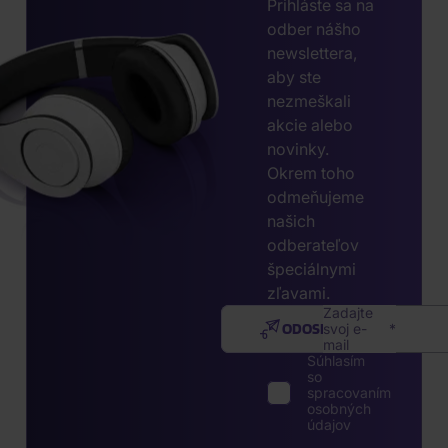
Prihláste sa na
odber nášho
newslettera,
aby ste
nezmeškali
akcie alebo
novinky.
Okrem toho
odmeňujeme
našich
odberateľov
špeciálnymi
zľavami.
Zadajte
ODOSLAŤ
svoj e-
mail
Súhlasím
so
spracovaním
osobných
údajov