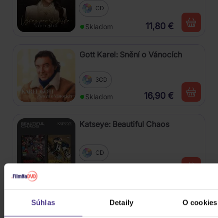
CD
11,80 €
Skladom
Gott Karel: Snění o Vánocích
3CD
16,90 €
Skladom
Katseye: Beautiful Chaos
CD
27,50 €
Skladom
Stray Kids: SKZHOP HIPTAPE(合
Súhlas
Detaily
O cookies
Hop) (SKZHOP Version)