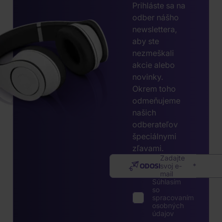
Prihláste sa na
odber nášho
newslettera,
aby ste
nezmeškali
akcie alebo
novinky.
Okrem toho
odmeňujeme
našich
odberateľov
špeciálnymi
zľavami.
Zadajte
ODOSLAŤ
svoj e-
mail
Súhlasím
so
spracovaním
osobných
údajov