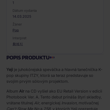
1
Dátum vydania
14.03.2025
Žáner
Pop
Interpret
황예지
POPIS PRODUKTU
Yeji
je juhokórejská speváčka a hlavná tanečníčka K-
pop skupiny ITZY, ktorá sa teraz predstavuje so
svojím prvým sólovým projektom.
Album
Air
na CD vyšiel ako EU Retail Version v edícii
Photobook Ver. A. Tento debut prináša štyri skladby,
vrátane titulnej
Air
, energickej
Invasion
, motivačnej
Can't Slow Me No
a
258
, v ktorých Yeji prezentuje