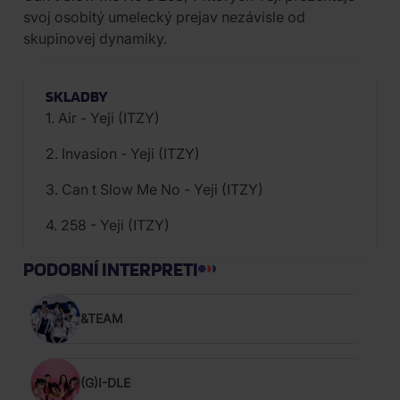
svoj osobitý umelecký prejav nezávisle od
skupinovej dynamiky.
SKLADBY
1. Air - Yeji (ITZY)
2. Invasion - Yeji (ITZY)
3. Can t Slow Me No - Yeji (ITZY)
4. 258 - Yeji (ITZY)
PODOBNÍ INTERPRETI
&TEAM
(G)I-DLE