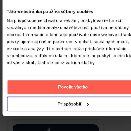
CD
Táto webstránka používa súbory cookies
27,50 €
Skladom
Na prispôsobenie obsahu a reklám, poskytovanie funkcií
sociálnych médií a analýzu návštevnosti používame súbory
Katseye: SIS (Soft Is Strong)
cookie. Informácie o tom, ako používate naše webové stránk
poskytujeme aj našim partnerom v oblasti sociálnych médií,
inzercie a analýzy. Títo partneri môžu príslušné informácie
CD
skombinovať s ďalšími údajmi, ktoré ste im poskytli alebo kt
27,50 €
Nedostupné
od vás získali, keď ste používali ich služby.
ZOBRAZIT VŠECHNY
Povoliť všetko
VIAC OD 황예지
Do nálady sa vám možno trafia aj nasledujúce
Prispôsobiť
kusovky. Mrknite na ne.