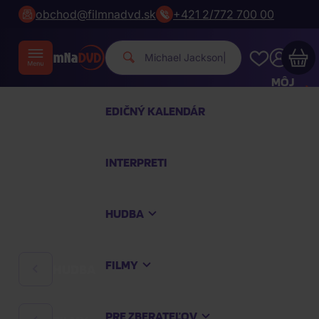
obchod@filmnadvd.sk
+421 2/772 700 00
Michael Jackso
|
MÔJ
ÚČET
EDIČNÝ KALENDÁR
Váš nákupný košík je prázdny
INTERPRETI
PREZRITE SI NAJOBĽÚBENEJŠIE PRODUKTY
HUDBA
Nakúpte ešte za
100,00 €
a dopravu máte
zdarma
FILMY
HUDBA
Pokračovať v nákupe
PRE ZBERATEĽOV